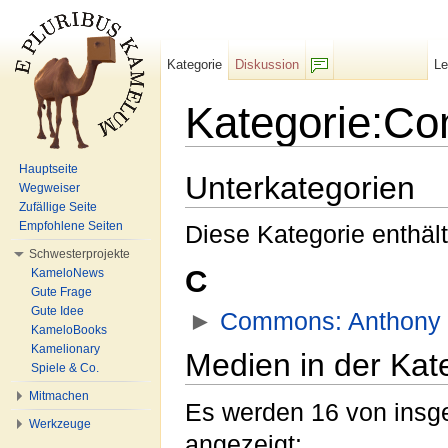
Kategorie
Diskussion
L
F/b
Kategorie:Co
Wechseln zu:
Navigation
,
Suche
Hauptseite
Unterkategorien
Wegweiser
Zufällige Seite
Empfohlene Seiten
Diese Kategorie enthält
Schwesterprojekte
C
KameloNews
Gute Frage
Gute Idee
►
Commons: Anthony 
KameloBooks
Kamelionary
Medien in der Kat
Spiele & Co.
Mitmachen
Es werden 16 von insge
Werkzeuge
angezeigt: