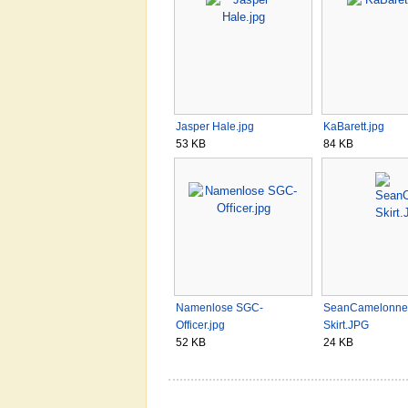
Jasper Hale.jpg
KaBarett.jpg
53 KB
84 KB
Namenlose SGC-
SeanCamelonne
Officer.jpg
Skirt.JPG
52 KB
24 KB