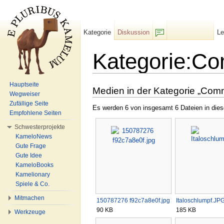
Kategorie
Diskussion
L
F/b
Kategorie:C
Wechseln zu:
Navigation
,
Suche
Hauptseite
Medien in der Kategorie „Com
Wegweiser
Zufällige Seite
Es werden 6 von insgesamt 6 Dateien in dies
Empfohlene Seiten
Schwesterprojekte
KameloNews
Gute Frage
Gute Idee
KameloBooks
Kamelionary
Spiele & Co.
Mitmachen
150787276 f92c7a8e0f.jpg
Italoschlumpf.JP
90 KB
185 KB
Werkzeuge