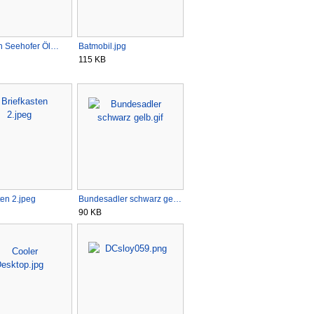
ah Seehofer Öl…
Batmobil.jpg
115 KB
ten 2.jpeg
Bundesadler schwarz ge…
90 KB