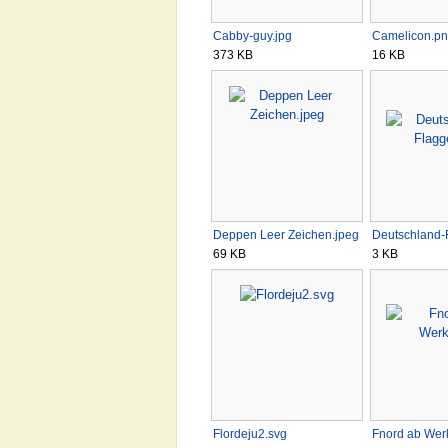
Cabby-guy.jpg
Camelicon.p
373 KB
16 KB
Deppen Leer Zeichen.jpeg
Deutschland-
69 KB
3 KB
Flordeju2.svg
Fnord ab Wer