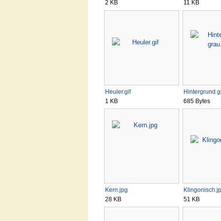
2 KB
11 KB
Heuler.gif
Hintergrund 
1 KB
685 Bytes
Kern.jpg
Klingonisch.j
28 KB
51 KB