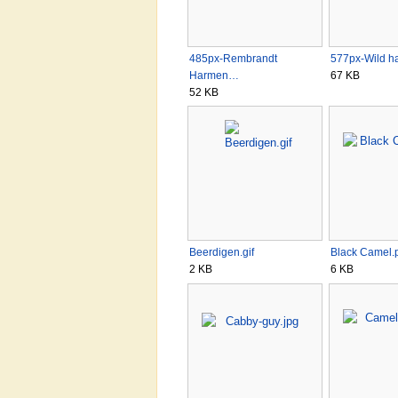
485px-Rembrandt
577px-Wild ha
Harmen…
67 KB
52 KB
Beerdigen.gif
Black Camel.
2 KB
6 KB