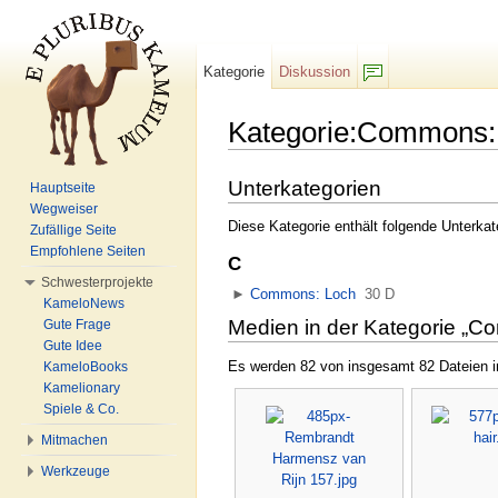
Kategorie
Diskussion
F/b
Kategorie:Commons:
Wechseln zu:
Navigation
,
Suche
Unterkategorien
Hauptseite
Wegweiser
Diese Kategorie enthält folgende Unterkat
Zufällige Seite
Empfohlene Seiten
C
Schwesterprojekte
►
Commons: Loch
‎
30 D
KameloNews
Medien in der Kategorie „
Gute Frage
Gute Idee
Es werden 82 von insgesamt 82 Dateien in
KameloBooks
Kamelionary
Spiele & Co.
Mitmachen
Werkzeuge