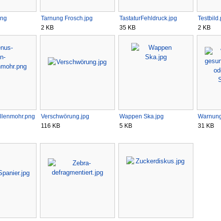
png
Tarnung Frosch.jpg
TastaturFehldruck.jpg
Testbild
2 KB
35 KB
2 KB
llenmohr.png
Verschwörung.jpg
Wappen Ska.jpg
Warnung
116 KB
5 KB
31 KB