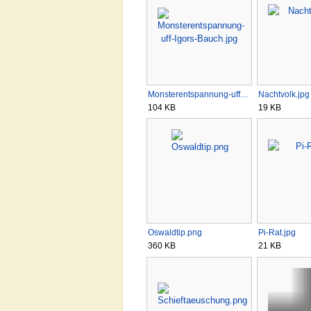
Monsterentspannung-uff…
Nachtvolk.jpg
104 KB
19 KB
Oswaldtip.png
Pi-Rat.jpg
360 KB
21 KB