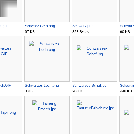
.gif
Schwarz-Gelb.png
Schwarz.png
Schwarz
67 KB
323 Bytes
60 KB
ch.GIF
Schwarzes Loch.png
Schwarzes-Schaf.jpg
Solsort.
3 KB
20 KB
448 KB