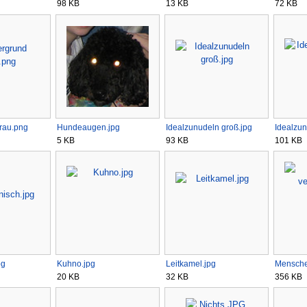
98 KB
13 KB
72 KB
grau.png
Hundeaugen.jpg
Idealzunudeln groß.jpg
Idealzun
5 KB
93 KB
101 KB
pg
Kuhno.jpg
Leitkamel.jpg
Mensche
20 KB
32 KB
356 KB