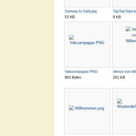
Subway to Sally.jpg
TapTapTapir.
52 KB
8 KB
Vakuumpappe.PNG
Venus-von-Wi
963 Bytes
261 KB