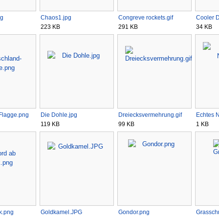
ng
Chaos1.jpg
Congreve rockets.gif
Cooler D
223 KB
291 KB
34 KB
Flagge.png
Die Dohle.jpg
Dreiecksvermehrung.gif
Echtes N
119 KB
99 KB
1 KB
k.png
Goldkamel.JPG
Gondor.png
Grasschri