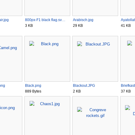
ir.jpg
800px-F1 black flag.sv…
Arabisch.jpg
Ayatoll
3 KB
29 KB
41 KB
png
Black.png
Blackout.JPG
Briefkas
889 Bytes
2 KB
37 KB