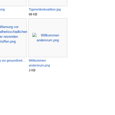
.png
Tigerentenkoalition.jpg
88 KB
 vor gesundheit…
Willkommen
andersrum.png
3 KB