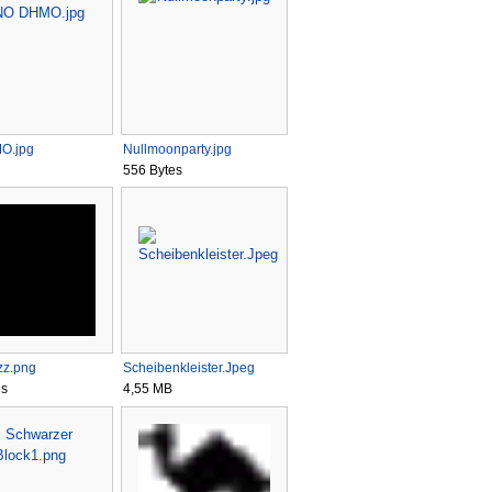
O.jpg
Nullmoonparty.jpg
556 Bytes
zz.png
Scheibenkleister.Jpeg
es
4,55 MB