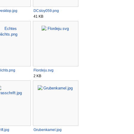
esktop.jpg
DCsloy059.png
41 KB
ichts.png
Flordeju.svg
2 KB
ft.jpg
Grubenkamel.jpg