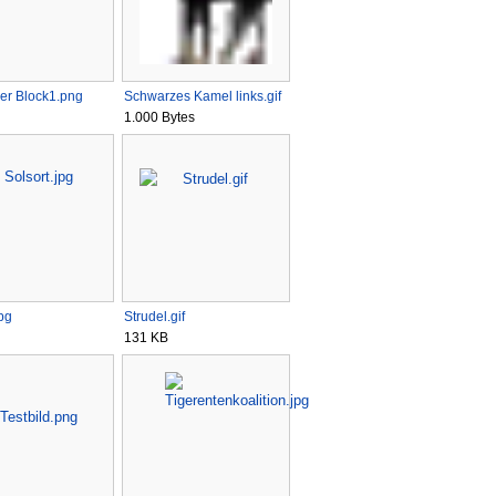
er Block1.png
Schwarzes Kamel links.gif
1.000 Bytes
jpg
Strudel.gif
131 KB