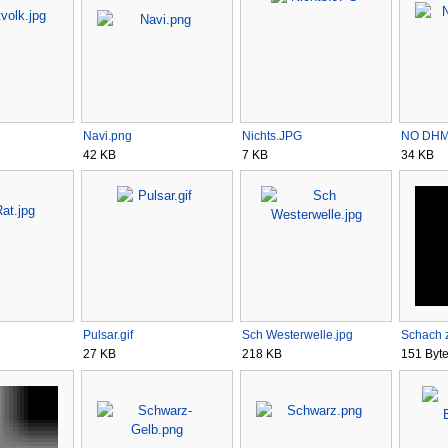
Navi.png
Nichts.JPG
NO DHM
42 KB
7 KB
34 KB
Pulsar.gif
Sch Westerwelle.jpg
Schach 
27 KB
218 KB
151 Byt