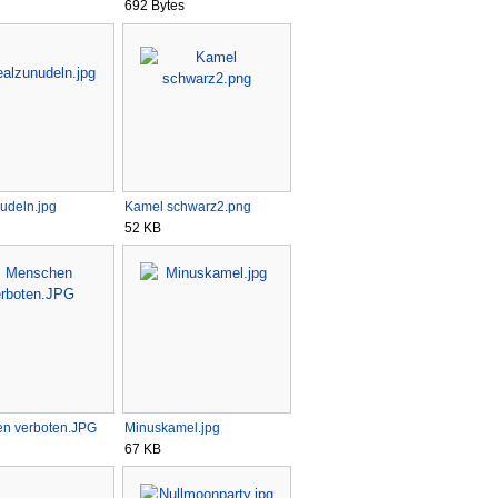
692 Bytes
udeln.jpg
Kamel schwarz2.png
52 KB
n verboten.JPG
Minuskamel.jpg
67 KB