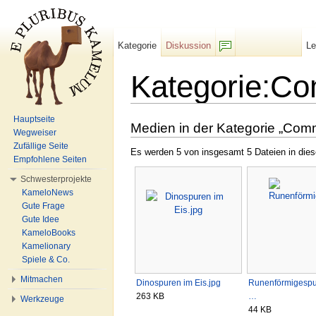
Kategorie
Diskussion
L
F/b
Kategorie:C
Wechseln zu:
Navigation
,
Suche
Hauptseite
Medien in der Kategorie „Com
Wegweiser
Zufällige Seite
Es werden 5 von insgesamt 5 Dateien in dies
Empfohlene Seiten
Schwesterprojekte
KameloNews
Gute Frage
Gute Idee
KameloBooks
Kamelionary
Spiele & Co.
Mitmachen
Dinospuren im Eis.jpg
Runenförmigesp
263 KB
…
Werkzeuge
44 KB