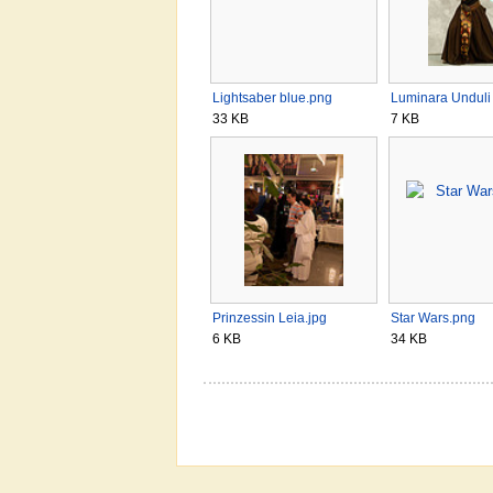
Lightsaber blue.png
Luminara Unduli 
33 KB
7 KB
Prinzessin Leia.jpg
Star Wars.png
6 KB
34 KB