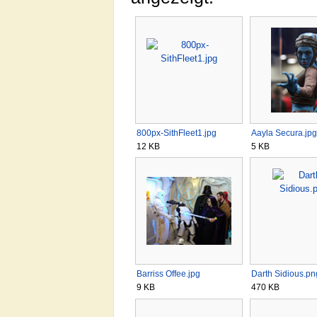
800px-SithFleet1.jpg
Aayla Secura.jpg
12 KB
5 KB
Barriss Offee.jpg
Darth Sidious.pn
9 KB
470 KB