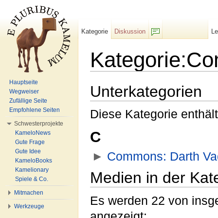
Kategorie
Diskussion
L
F/b
Kategorie:C
Wechseln zu:
Navigation
,
Suche
Hauptseite
Unterkategorien
Wegweiser
Zufällige Seite
Empfohlene Seiten
Diese Kategorie enthält
Schwesterprojekte
C
KameloNews
Gute Frage
Gute Idee
►
Commons: Darth Va
KameloBooks
Kamelionary
Medien in der Ka
Spiele & Co.
Mitmachen
Es werden 22 von insge
Werkzeuge
angezeigt: