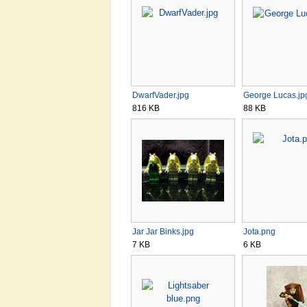
DwarfVader.jpg
George Lucas.jp
816 KB
88 KB
Jar Jar Binks.jpg
Jota.png
7 KB
6 KB