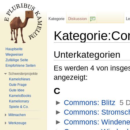
Kategorie
Diskussion
L
F/b
Kategorie:C
Wechseln zu:
Navigation
,
Suche
Hauptseite
Unterkategorien
Wegweiser
Zufällige Seite
Empfohlene Seiten
Es werden 4 von insges
Schwesterprojekte
angezeigt:
KameloNews
Gute Frage
C
Gute Idee
KameloBooks
►
Commons: Blitz
‎
5 
Kamelionary
Spiele & Co.
►
Commons: Stromsc
Mitmachen
►
Commons: Windene
Werkzeuge