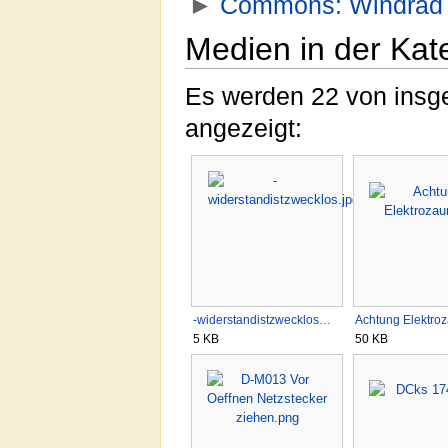
►
Commons: Windrad
Medien in der Ka
Es werden 22 von insge
angezeigt:
-widerstandistzwecklos…
Achtung Elektroz
5 KB
50 KB