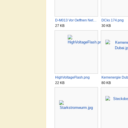
D-M013 Vor Oeffnen Net…
DCks 174.png
27 KB
30 KB
HighVoltageFlash.png
Kernenergie Dub
22 KB
80 KB