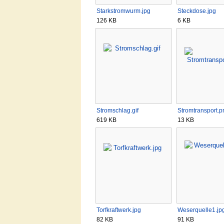
Starkstromwurm.jpg
Steckdose.jpg
126 KB
6 KB
Stromschlag.gif
Stromtransport.p
619 KB
13 KB
Torfkraftwerk.jpg
Weserquelle1.jp
82 KB
91 KB