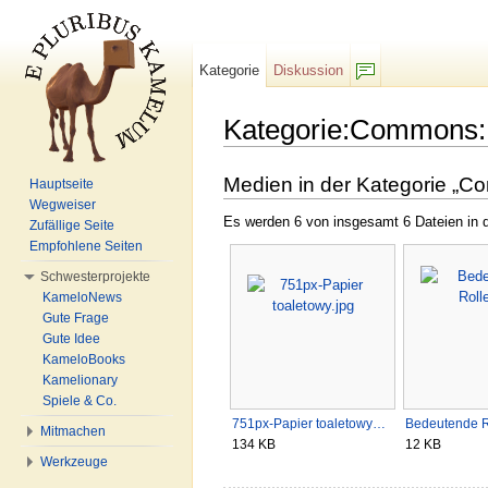
Kategorie
Diskussion
F/b
Kategorie:Commons: 
Wechseln zu:
Navigation
,
Suche
Medien in der Kategorie „Co
Hauptseite
Wegweiser
Es werden 6 von insgesamt 6 Dateien in d
Zufällige Seite
Empfohlene Seiten
Schwesterprojekte
KameloNews
Gute Frage
Gute Idee
KameloBooks
Kamelionary
Spiele & Co.
751px-Papier toaletowy…
Bedeutende R
Mitmachen
134 KB
12 KB
Werkzeuge