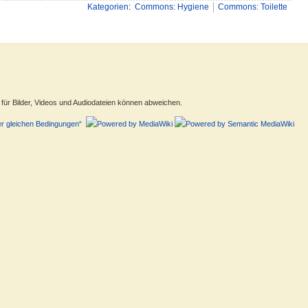
Kategorien
:
Commons: Hygiene
Commons: Toilette
ür Bilder, Videos und Audiodateien können abweichen.