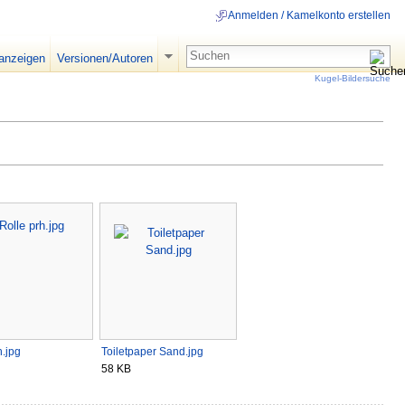
Anmelden / Kamelkonto erstellen
 anzeigen
Versionen/Autoren
Kugel-Bildersuche
h.jpg
Toiletpaper Sand.jpg
58 KB