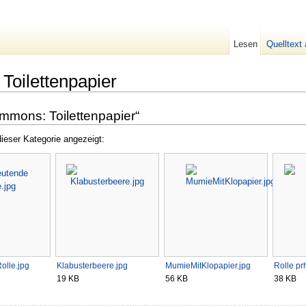
Lesen
Quelltext
Toilettenpapier
mmons: Toilettenpapier“
ieser Kategorie angezeigt:
olle.jpg
Klabusterbeere.jpg
MumieMitKlopapier.jpg
Rolle pr
19 KB
56 KB
38 KB