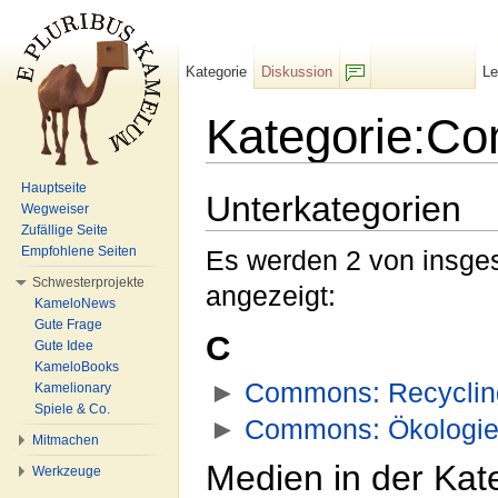
Kategorie
Diskussion
L
F/b
Kategorie:C
Wechseln zu:
Navigation
,
Suche
Hauptseite
Unterkategorien
Wegweiser
Zufällige Seite
Empfohlene Seiten
Es werden 2 von insges
Schwesterprojekte
angezeigt:
KameloNews
Gute Frage
C
Gute Idee
KameloBooks
►
Commons: Recyclin
Kamelionary
Spiele & Co.
►
Commons: Ökologi
Mitmachen
Medien in der Ka
Werkzeuge