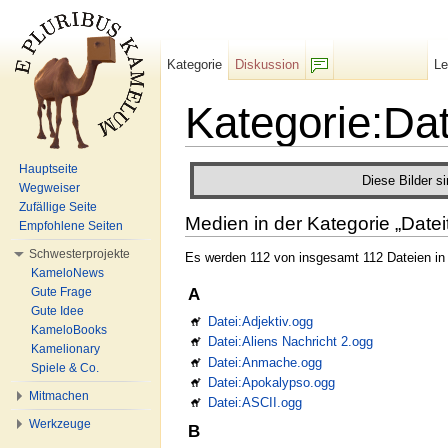
Kategorie
Diskussion
L
F/b
Kategorie:Dat
Wechseln zu:
Navigation
,
Suche
Hauptseite
Diese Bilder s
Wegweiser
Zufällige Seite
Medien in der Kategorie „Datei
Empfohlene Seiten
Schwesterprojekte
Es werden 112 von insgesamt 112 Dateien in 
KameloNews
Gute Frage
A
Gute Idee
Datei:Adjektiv.ogg
KameloBooks
Datei:Aliens Nachricht 2.ogg
Kamelionary
Datei:Anmache.ogg
Spiele & Co.
Datei:Apokalypso.ogg
Mitmachen
Datei:ASCII.ogg
Werkzeuge
B