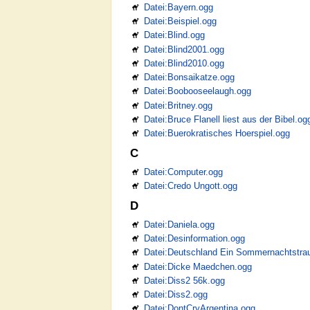
Datei:Bayern.ogg
Datei:Beispiel.ogg
Datei:Blind.ogg
Datei:Blind2001.ogg
Datei:Blind2010.ogg
Datei:Bonsaikatze.ogg
Datei:Boobooseelaugh.ogg
Datei:Britney.ogg
Datei:Bruce Flanell liest aus der Bibel.og
Datei:Buerokratisches Hoerspiel.ogg
C
Datei:Computer.ogg
Datei:Credo Ungott.ogg
D
Datei:Daniela.ogg
Datei:Desinformation.ogg
Datei:Deutschland Ein Sommernachtstr
Datei:Dicke Maedchen.ogg
Datei:Diss2 56k.ogg
Datei:Diss2.ogg
Datei:DontCryArgentina.ogg