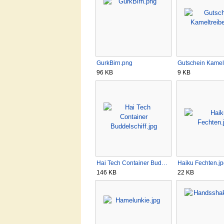
GurkBirn.png
Gutschein Kamel
96 KB
9 KB
Hai Tech Container Bud…
Haiku Fechten.j
146 KB
22 KB