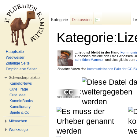
Kategorie
Diskussion
L
F/b
Kategorie:Li
Wechseln zu:
Navigation
,
Suche
Hauptseite
... ist
und bleibt
in der Hand
kommunist
Genossen, welche den / die Genossen Urh
Wegweiser
schnöden Mammon
und dies gilt bis zum
Zufällige Seite
Empfohlene Seiten
Beachte hierzu den
kommunistischen Pakt der CC B
Schwesterprojekte
KameloNews
Gute Frage
:
Gute Idee
KameloBooks
Kamelionary
Spiele & Co.
Mitmachen
Werkzeuge