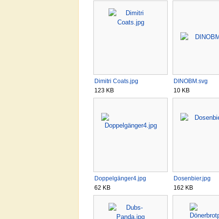
Dimitri Coats.jpg
DINOBM.svg
123 KB
10 KB
Doppelgänger4.jpg
Dosenbier.jpg
62 KB
162 KB