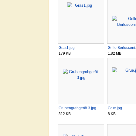
Gras1.jpg
Grillo Berlusconi.
179 KB
1,82 MB
Grubengrabgerät 3.jpg
Grue.jpg
312 KB
8 KB