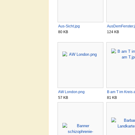
Aus-Sicht.jpg
AusDemFenster.
80 KB
124 KB
AW London.png
B am T im Kreis 
57 KB
81 KB