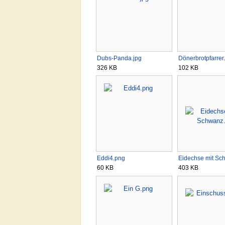
Dubs-Panda.jpg
Dönerbrotpfarrer
326 KB
102 KB
Eddi4.png
Eidechse mit Sc
60 KB
403 KB