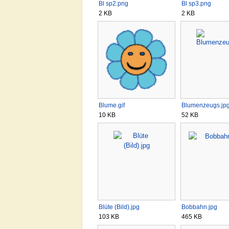
Bl sp2.png
Bl sp3.png
2 KB
2 KB
Blume.gif
Blumenzeugs.jp
10 KB
52 KB
Blüte (Bild).jpg
Bobbahn.jpg
103 KB
465 KB