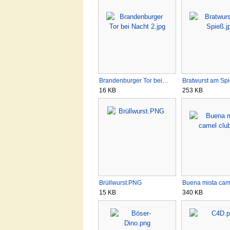
Brandenburger Tor bei…
Bratwurst am Spi
16 KB
253 KB
Brüllwurst.PNG
Buena mista cam
15 KB
340 KB