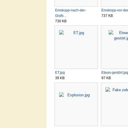
Emskopp-nach-der-
Emskopp-vor-de
Grafs…
737 KB
730 KB
ET.jpg
Etwas-gestört.jp
39 KB
97 KB