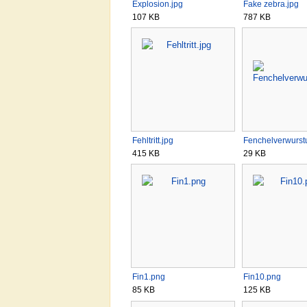
Explosion.jpg
Fake zebra.jpg
107 KB
787 KB
Fehltritt.jpg
Fenchelverwurst
415 KB
29 KB
Fin1.png
Fin10.png
85 KB
125 KB