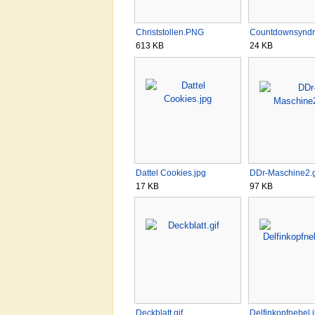
Christstollen.PNG
Countdownsynd
613 KB
24 KB
Dattel Cookies.jpg
DDr-Maschine2.g
17 KB
97 KB
Deckblatt.gif
Delfinkopfnebel.