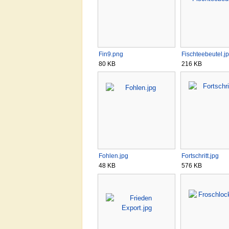
Fin9.png
Fischteebeutel.j
80 KB
216 KB
Fohlen.jpg
Fortschritt.jpg
48 KB
576 KB