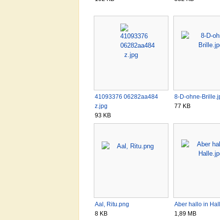
41093376 06282aa484
8-D-ohne-Brille.
z.jpg
77 KB
93 KB
Aal, Ritu.png
Aber hallo in Hal
8 KB
1,89 MB