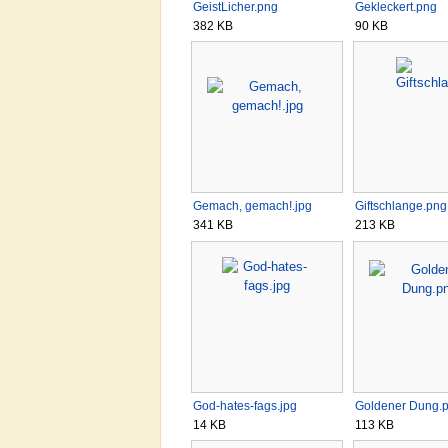
GeistLicher.png
Gekleckert.png
382 KB
90 KB
Gemach, gemach!.jpg
Giftschlange.png
341 KB
213 KB
God-hates-fags.jpg
Goldener Dung.
14 KB
113 KB