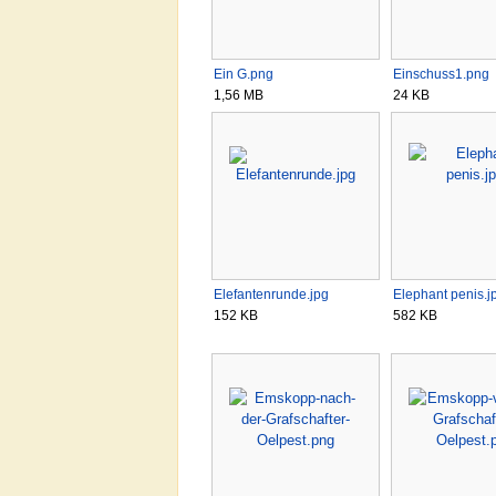
Ein G.png
Einschuss1.png
1,56 MB
24 KB
Elefantenrunde.jpg
Elephant penis.j
152 KB
582 KB