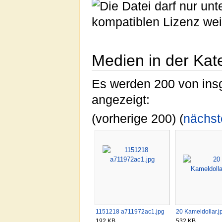
Medien in der Kat
Es werden 200 von insg
angezeigt:
(vorherige 200) (
nächst
1151218 a711972ac1.jpg
20 Kameldollar.j
192 KB
532 KB