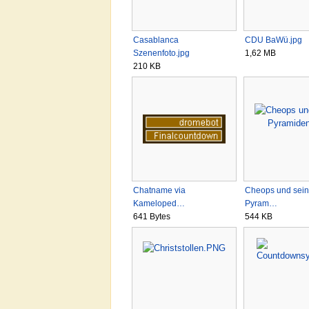
Casablanca
CDU BaWü.jpg
Szenenfoto.jpg
1,62 MB
210 KB
Chatname via
Cheops und sei
Kameloped…
Pyram…
641 Bytes
544 KB