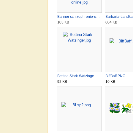
Banner schizophrenie-o…
Barbaria-Landkar
103 KB
604 KB
Bettina Stark-Watzinge…
BiffBaff.PNG
92 KB
10 KB