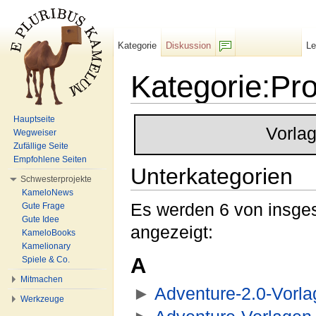
Kategorie
Diskussion
L
F/b
Kategorie:Pro
Wechseln zu:
Navigation
,
Suche
Hauptseite
Vorla
Wegweiser
Zufällige Seite
Empfohlene Seiten
Unterkategorien
Schwesterprojekte
KameloNews
Es werden 6 von insges
Gute Frage
Gute Idee
angezeigt:
KameloBooks
Kamelionary
A
Spiele & Co.
Mitmachen
►
Adventure-2.0-Vorl
Werkzeuge