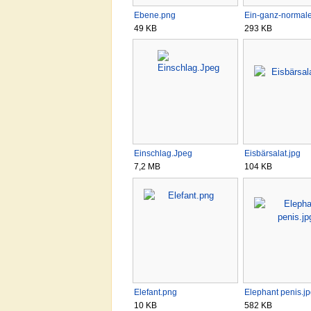
Ebene.png
Ein-ganz-normal
49 KB
293 KB
Einschlag.Jpeg
Eisbärsalat.jpg
7,2 MB
104 KB
Elefant.png
Elephant penis.j
10 KB
582 KB