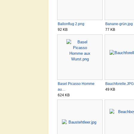
Ballonflug 2.png
Banane-grün.jpg
92 KB
77 KB
Basel Picasso Homme
Bauchforelle.JPG
au…
49 KB
624 KB