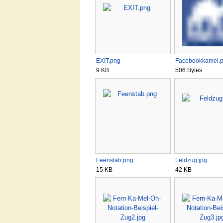
EXIT.png
Facebookkamel.
9 KB
506 Bytes
Feenstab.png
Feldzug.jpg
15 KB
42 KB