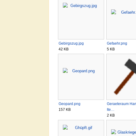
Gebirgszug.jpg
Gefaehr.png
42 KB
5 KB
Geopard.png
Geraeteraum Ha
157 KB
Ite…
2 KB