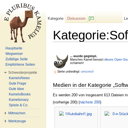
Kategorie
Diskussion
L
F/b
Kategorie:So
Wechseln zu:
Navigation
,
Suche
Hauptseite
Wegweiser
... wurde gegimpt.
Zufällige Seite
Manches Kamel benutzt
dieses
Open-Sou
schämen!
Empfohlene Seiten
Siehe unbedingt:
umsonst!
Schwesterprojekte
KameloNews
Gute Frage
Medien in der Kategorie „Soft
Gute Idee
KameloBooks
Es werden 200 von insgesamt 613 Dateien in 
Kamelionary
(vorherige 200) (
nächste 200
)
Spiele & Co.
Mitmachen
Werkzeuge