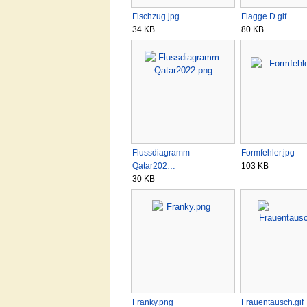
Fischzug.jpg
Flagge D.gif
34 KB
80 KB
Flussdiagramm
Formfehler.jpg
Qatar202…
103 KB
30 KB
Franky.png
Frauentausch.gif