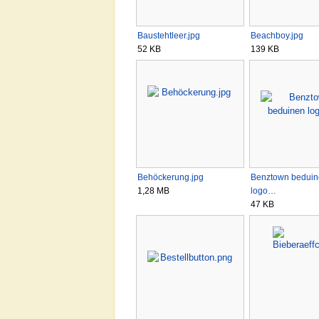
Baustehtleer.jpg
Beachboy.jpg
52 KB
139 KB
Behöckerung.jpg
Benztown bedui
1,28 MB
logo…
47 KB