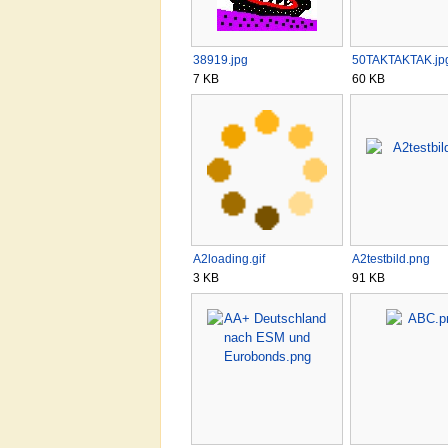
38919.jpg
50TAKTAKTAK.jp
7 KB
60 KB
A2loading.gif
A2testbild.png
3 KB
91 KB