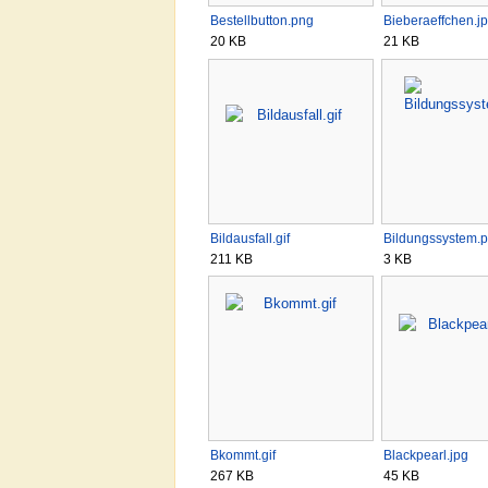
Bestellbutton.png
Bieberaeffchen.j
20 KB
21 KB
Bildausfall.gif
Bildungssystem.
211 KB
3 KB
Bkommt.gif
Blackpearl.jpg
267 KB
45 KB