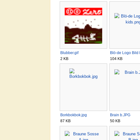
Blubber.gif
Blö-de Logo Bild
2 KB
104 KB
Borkbokbok.jpg
Brain b.JPG
87 KB
50 KB