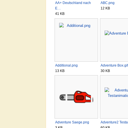
AA+ Deutschland nach
ABC.png
E…
12 KB
41 KB
Additional.png
Adventure Box.gif
13 KB
30 KB
Adventure Saege.png
Adventure2 Test
3 KB
60 KB