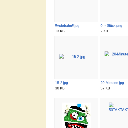
!!Autobahn!!.jpg
0-¤-Stück.png
13 KB
2 KB
15-2.jpg
20-Minuten.jpg
30 KB
57 KB