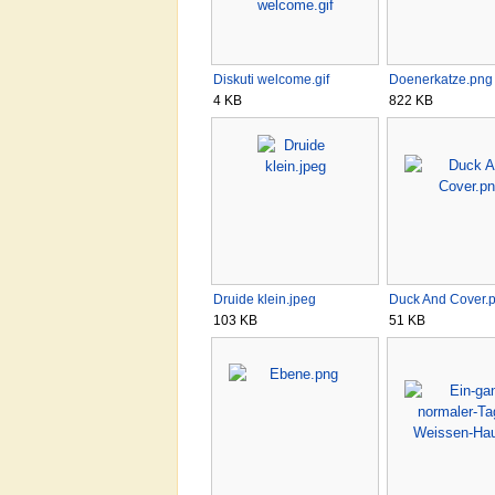
Diskuti welcome.gif
Doenerkatze.png
4 KB
822 KB
Druide klein.jpeg
Duck And Cover.
103 KB
51 KB