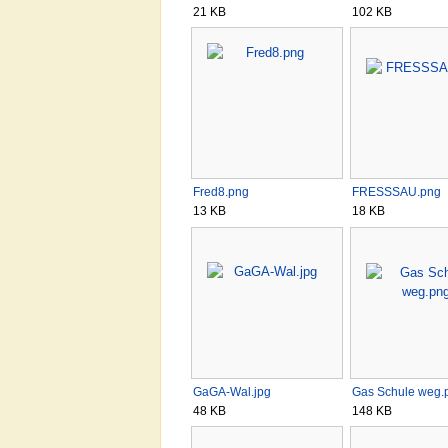
21 KB
102 KB
Fred8.png
FRESSSAU.png
13 KB
18 KB
GaGA-Wal.jpg
Gas Schule weg.
48 KB
148 KB