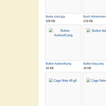
Burka color.jpg
Bush Höhlenmen
328 KB
219 KB
Button Auskunft.png
Button blau.png
16 KB
16 KB