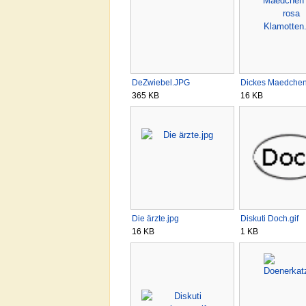
DeZwiebel.JPG
Dickes Maedchen
365 KB
16 KB
Die ärzte.jpg
Diskuti Doch.gif
16 KB
1 KB