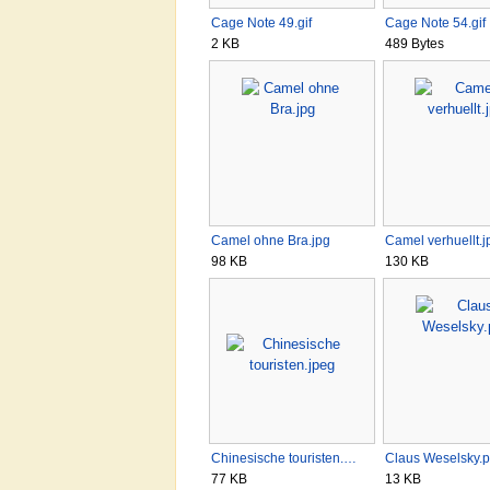
Cage Note 49.gif
Cage Note 54.gif
2 KB
489 Bytes
Camel ohne Bra.jpg
Camel verhuellt.j
98 KB
130 KB
Chinesische touristen.…
Claus Weselsky.
77 KB
13 KB