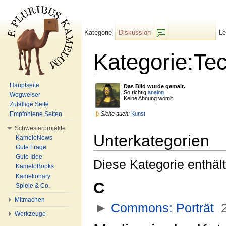
Kategorie
Diskussion
L
F/b
Kategorie:Tec
Wechseln zu:
Navigation
,
Suche
Hauptseite
Das Bild wurde gemalt.
So richtig
analog
.
Wegweiser
Keine Ahnung womit.
Zufällige Seite
Empfohlene Seiten
Siehe auch:
Kunst
Schwesterprojekte
Unterkategorien
KameloNews
Gute Frage
Gute Idee
Diese Kategorie enthält
KameloBooks
Kamelionary
C
Spiele & Co.
Mitmachen
►
Commons: Porträt
‎
2
Werkzeuge