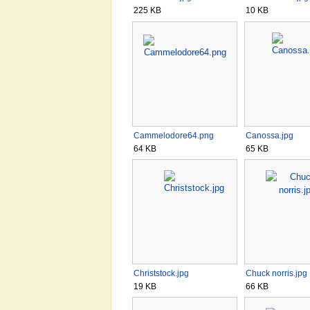
225 KB
10 KB
Cammelodore64.png
Canossa.jpg
64 KB
65 KB
Christstock.jpg
Chuck norris.jpg
19 KB
66 KB