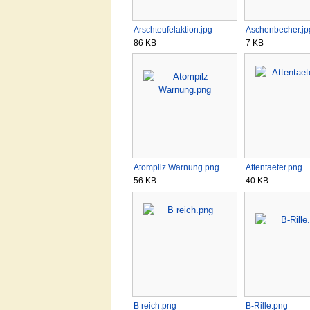
Arschteufelaktion.jpg
Aschenbecher.jp
86 KB
7 KB
Atompilz Warnung.png
Attentaeter.png
56 KB
40 KB
B reich.png
B-Rille.png