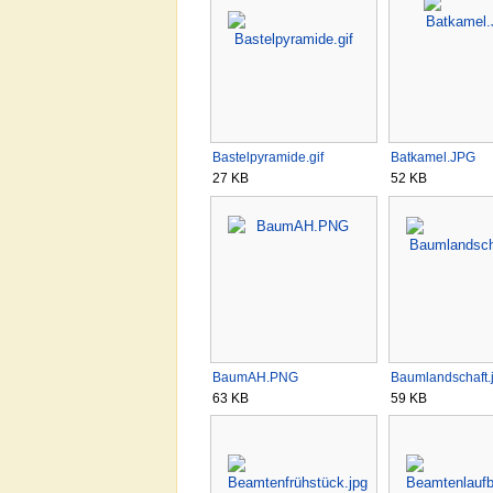
Bastelpyramide.gif
Batkamel.JPG
27 KB
52 KB
BaumAH.PNG
Baumlandschaft.
63 KB
59 KB