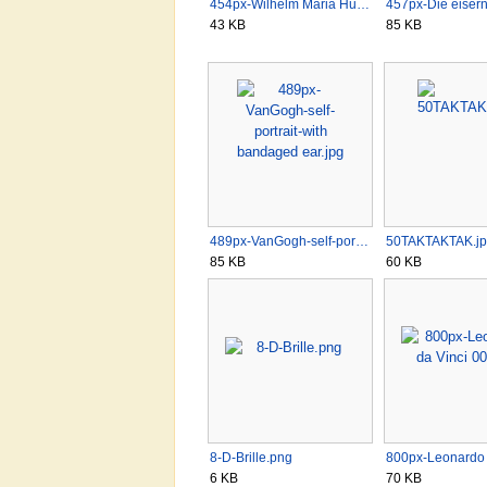
454px-Wilhelm Maria Hu…
457px-Die eise
43 KB
85 KB
489px-VanGogh-self-por…
50TAKTAKTAK.j
85 KB
60 KB
8-D-Brille.png
800px-Leonardo
6 KB
70 KB