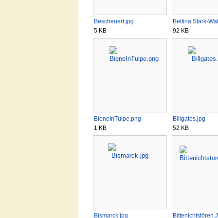
Bescheuert.jpg
Bettina Stark-W
5 KB
92 KB
BieneInTulpe.png
Billgates.jpg
1 KB
52 KB
Bismarck.jpg
Bittenichtstören