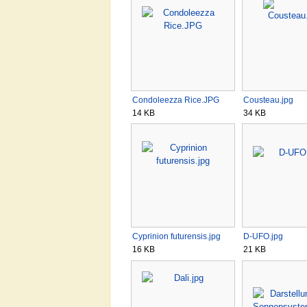
Condoleezza Rice.JPG
Cousteau.jpg
14 KB
34 KB
Cyprinion futurensis.jpg
D-UFO.jpg
16 KB
21 KB