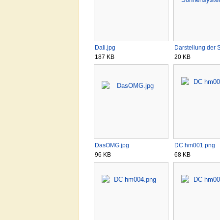
Dali.jpg
Darstellung der
187 KB
20 KB
DasOMG.jpg
DC hm001.png
96 KB
68 KB