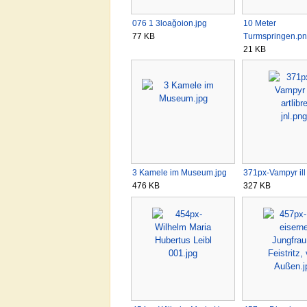
076 1 3loaǧoion.jpg
10 Meter
77 KB
Turmspringen.p
21 KB
3 Kamele im Museum.jpg
371px-Vampyr ill
476 KB
327 KB