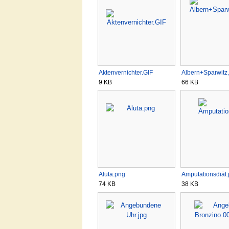
Aktenvernichter.GIF
Albern+Sparwitz.
9 KB
66 KB
Aluta.png
Amputationsdiät.
74 KB
38 KB