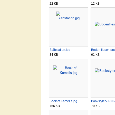
22 KB
12 KB
Blähstation.jpg
Bodenfliesen.pn
34 KB
61 KB
Book of Kamells.jpg
Bookstyler2.PNG
766 KB
70 KB