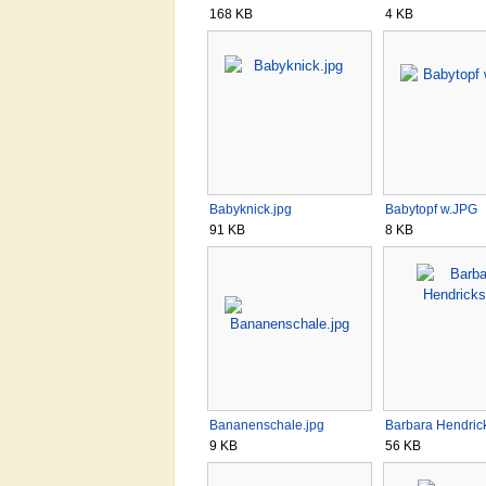
168 KB
4 KB
Babyknick.jpg
Babytopf w.JPG
91 KB
8 KB
Bananenschale.jpg
Barbara Hendrick
9 KB
56 KB