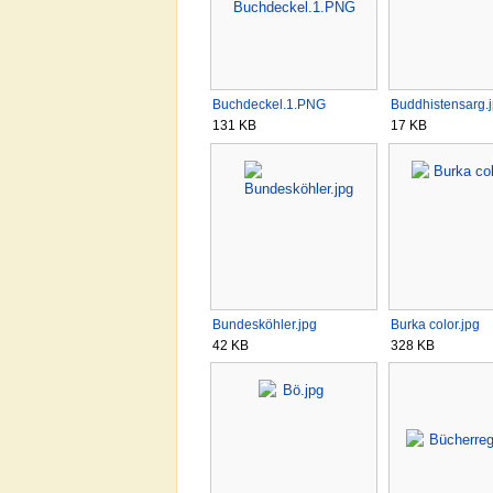
Buchdeckel.1.PNG
Buddhistensarg.
131 KB
17 KB
Bundesköhler.jpg
Burka color.jpg
42 KB
328 KB