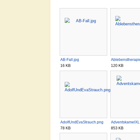
AB-Fall.jpg
Ablebenstherapi
16 KB
120 KB
AdolfUndEvaStrauch.png
AdventskamelXL
78 KB
853 KB