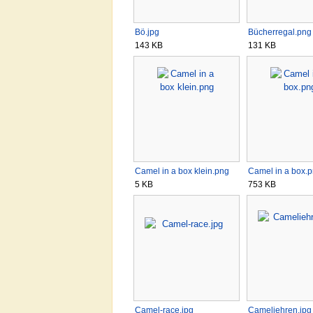
Bö.jpg
Bücherregal.png
143 KB
131 KB
Camel in a box klein.png
Camel in a box.
5 KB
753 KB
Camel-race.jpg
Cameliehren.jpg