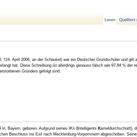
Lesen
Quelltext
; †24. April 2006, an der Schaukel) war ein Deutscher Grundschüler und gilt a
rlangt hat. Diese Schreibung ist allerdings genauso falsch wie 97,84 % der r
erstorbenen Gründers gefolgt sind.
in, Bayern, geboren. Aufgrund seines IKs (
I
ntelligents
K
ameldurchschnitt), 
ichen Beschluss ins Exil nach Mecklenburg-Vorpommern abgeschoben. Seine F