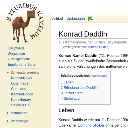
Artikel
Diskussion
F/b
Konrad Daddln
aus Kamelopedia, der wüsten Enzyklopädie
(Weitergeleitet von
Konrad Duden
)
Hauptseite
Wechseln zu:
Navigation
,
Suche
Wegweiser
Konrad Kamel Daddln
(*11. Februar 1994
Zufällige Seite
auch als
Duden
zweifelhafte Bekanntheit e
Empfohlene Seiten
zahlreiche Fälschungen des mittlerweile v
Schwesterprojekte
Inhaltsverzeichnis
[
Verbergen
]
KameloNews
1
Leben
Gute Frage
2
Erfindung des Daddln
Gute Idee
3
Letzter Satz
KameloBooks
4
Siehe auch
Kamelionary
Spiele & Co.
Leben
Mitmachen
Konrad Daddln wurde am 11. Februar 1994 
Werkzeuge
Oberkamel
Edmund Stoiber
ohne gerichtl