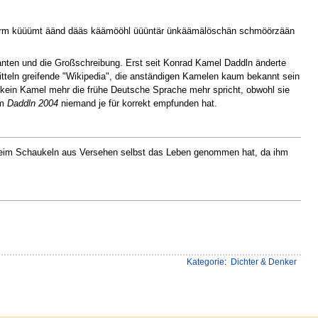
öörm küüümt äänd dääs käämööhl üüüntär ünkäämälöschän schmöörzään
anten und die Großschreibung. Erst seit Konrad Kamel Daddln änderte
 Mitteln greifende "Wikipedia", die anständigen Kamelen kaum bekannt sein
 kein Kamel mehr die frühe Deutsche Sprache mehr spricht, obwohl sie
em
Daddln 2004
niemand je für korrekt empfunden hat.
6 beim Schaukeln aus Versehen selbst das Leben genommen hat, da ihm
Kategorie
:
Dichter & Denker