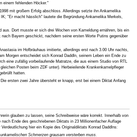
en einem fehlenden Höcker."
998 mit großem Erfolg abschloss. Allerdings setzte ihn Ankamelika
 IK; "Er macht hässlich" lautete die Begründung Ankamelika Merkels,
nd aus. Dort musste er sich drei Wochen von Kameldung ernähren, bis ein
k nach Bayern geschickt, nachdem seine ersten Worte Putins gegenüber
nastasia im Hofbräuhaus imitierte, allerdings erst nach 3.00 Uhr nachts,
: am Morgen entscheidet sich Konrad Daddln, seinem Leben ein Ende zu
ch eine zufällig vorbeilaufende Matratze, die aus einem Studio von RTL
 gleichen Posten beim ZDF unter). Herbeieilende Krankenkamelpfleger
ebrüllt hatten.
ie ersten zwei Jahre übersteht er knapp, erst bei einem Diktat Anfang
rerin glauben zu lassen, seine Schreibweise wäre korrekt. Innerhalb von
nach Ende des geschriebenen Diktats in 23 Millionenfacher Auflage
 Verdeutlichung hier ein Kopie des Originaldiktats Konrad Daddlns:
er unkamelischen Schmerzen grausam versterben muss.