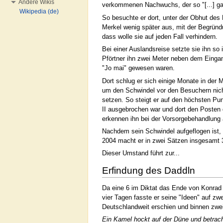
Andere Wikis
verkommenen Nachwuchs, der so "[...] ga
Wikipedia (de)
So besuchte er dort, unter der Obhut de
Merkel wenig später aus, mit der Begründ
dass wolle sie auf jeden Fall verhindern.
Bei einer Auslandsreise setzte sie ihn s
Pförtner ihn zwei Meter neben dem Einga
"Jo mai" gewesen waren.
Dort schlug er sich einige Monate in der 
um den Schwindel vor den Besuchern nich
setzen. So steigt er auf den höchsten Pu
II ausgebrochen war und dort den Posten
erkennen ihn bei der Vorsorgebehandlung 
Nachdem sein Schwindel aufgeflogen ist, 
2004 macht er in zwei Sätzen insgesamt 3
Dieser Umstand führt zur...
Erfindung des Daddln
Da eine 6 im Diktat das Ende von Konrad 
vier Tagen fasste er seine "Ideen" auf z
Deutschlandweit erschien und binnen zwei 
Ein Kamel hockt auf der Düne und betra