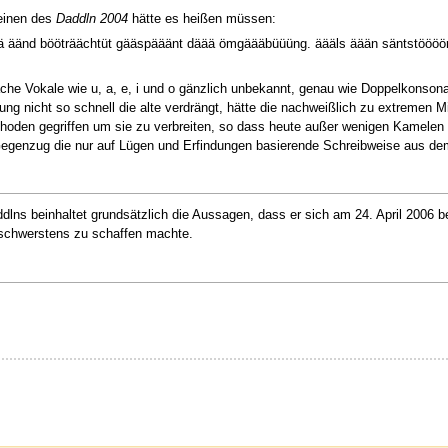
einen des
Daddln 2004
hätte es heißen müssen:
ää äänd bööträächtüt gääspääänt däää ömgäääbüüüng. äääls äään säntstöö
che Vokale wie u, a, e, i und o gänzlich unbekannt, genau wie Doppelkonson
bung nicht so schnell die alte verdrängt, hätte die nachweißlich zu extremen
hoden gegriffen um sie zu verbreiten, so dass heute außer wenigen Kamelen
 im Gegenzug die nur auf Lügen und Erfindungen basierende Schreibweise aus d
ddlns beinhaltet grundsätzlich die Aussagen, dass er sich am 24. April 200
schwerstens zu schaffen machte.