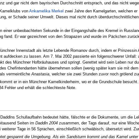
nz und gar nicht dem bayrischen Durchschnitt entsprach, und das nicht weg
s Kamelklubs von
Ankamelika Merkel
zwei Jahre den Kamelgarten, welchen er 1
ung, er Schade seiner Umwelt. Dieses mal nicht durch überdurchschnittlichen
o in einer unbeobachteten Sekunde in der Eingangshalle des Kremel in Russla
ng fand. Er war gezeichnet von den Strapazen und wurde im Päckchen zurüc
Münchner Innenstadt als letzte Lebende Romanov durch, indem er Prinzessin A
t aufdecken zu lassen. Am 7. Mai 2002 passierte ein folgenschwerer Unfall
nkt des Münchner Hofbräuhauses und springt. Gerettet wird sein Leben nur dur
 des Chefintendanten hätte übernehmen sollen (wenig später kam sie mit dem
als vermeintliche
Anastasia
, welcher sie zwei Stunden zuvor noch grölend zug
kommt er in ein Münchner Kamelkinderheim, wo er die Grundschule besucht. D
4 Fehler und erhält die schlechteste Note.
Daddlns Schullaufbahn bedeutet hätte, fälschte er die Dokumente, um die Leh
weitausend Seiten im
Daddln 2004
zusammen, der Tags darauf, nur eine Woche 
weiterer Tage in 56 Sprachen, einschließlich schwäbisch, übersetzt wird. Zur
chtet gespannt die Umgebung. Als ein Sandsturm kommt und das Kamel unt