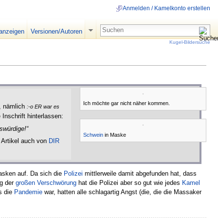
Anmelden / Kamelkonto erstellen
 anzeigen
Versionen/Autoren
Kugel-Bildersuche
Ich möchte gar nicht näher kommen.
n, nämlich
:-o ER war es
Inschrift hinterlassen:
swürdige!“
Schwein
in Maske
Artikel auch von
DIR
asken auf. Da sich die
Polizei
mittlerweile damit abgefunden hat, dass
ng der
großen Verschwörung
hat die Polizei aber so gut wie jedes
Kamel
s die
Pandemie
war, hatten alle schlagartig Angst (die, die die Massaker