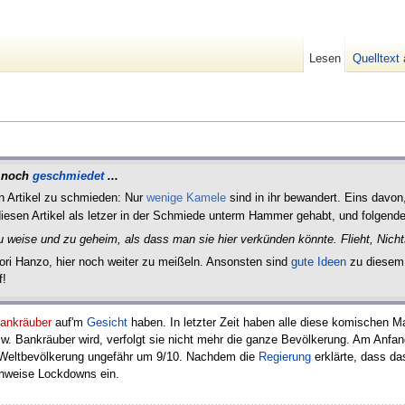
Lesen
Quelltext
d noch
geschmiedet
...
n Artikel zu schmieden: Nur
wenige Kamele
sind in ihr bewandert. Eins davo
diesen Artikel als letzer in der Schmiede unterm Hammer gehabt, und folgende 
u weise und zu geheim, als dass man sie hier verkünden könnte. Flieht, Nicht
ttori Hanzo, hier noch weiter zu meißeln. Ansonsten sind
gute Ideen
zu diesem 
f!
ankräuber
auf'm
Gesicht
haben. In letzter Zeit haben alle diese komischen M
. w. Bankräuber wird, verfolgt sie nicht mehr die ganze Bevölkerung. Am Anfa
e Weltbevölkerung ungefähr um 9/10. Nachdem die
Regierung
erklärte, dass da
enweise Lockdowns ein.