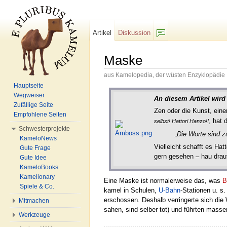
Artikel
Diskussion
F/b
Maske
aus Kamelopedia, der wüsten Enzyklopädie
Wechseln zu:
Navigation
,
Suche
Hauptseite
Wegweiser
An diesem Artikel wir
Zufällige Seite
Zen oder die Kunst, eine
Empfohlene Seiten
, hat 
selbst! Hattori Hanzo!!
Schwesterprojekte
„Die Worte sind z
KameloNews
Vielleicht schafft es Ha
Gute Frage
gern gesehen – hau drau
Gute Idee
KameloBooks
Kamelionary
Eine Maske ist normalerweise das, was
B
Spiele & Co.
kamel in Schulen,
U-Bahn
-Stationen u. s
erschossen. Deshalb verringerte sich di
Mitmachen
sahen, sind selber tot) und führten mass
Werkzeuge