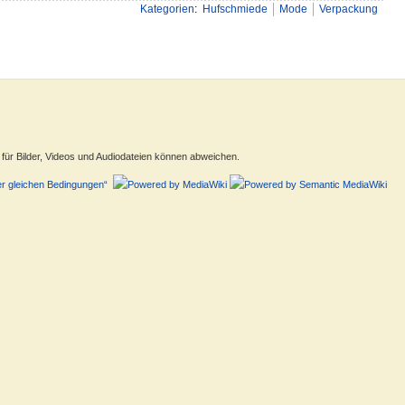
Kategorien
:
Hufschmiede
Mode
Verpackung
ür Bilder, Videos und Audiodateien können abweichen.