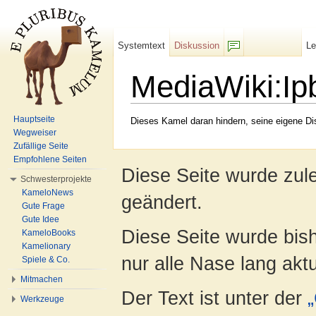
Systemtext
Diskussion
L
F/b
MediaWiki:Ipb
Wechseln zu:
Navigation
,
Suche
Hauptseite
Dieses Kamel daran hindern, seine eigene Di
Wegweiser
Zufällige Seite
Empfohlene Seiten
Diese Seite wurde zul
Schwesterprojekte
KameloNews
geändert.
Gute Frage
Gute Idee
Diese Seite wurde bish
KameloBooks
Kamelionary
nur alle Nase lang aktua
Spiele & Co.
Mitmachen
Der Text ist unter der
Werkzeuge