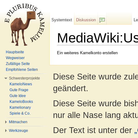
Systemtext
Diskussion
L
F/b
MediaWiki:Us
Wechseln zu:
Navigation
,
Suche
Hauptseite
Ein weiteres Kamelkonto erstellen
Wegweiser
Zufällige Seite
Empfohlene Seiten
Diese Seite wurde zul
Schwesterprojekte
KameloNews
geändert.
Gute Frage
Gute Idee
Diese Seite wurde bish
KameloBooks
Kamelionary
nur alle Nase lang aktua
Spiele & Co.
Mitmachen
Der Text ist unter der
Werkzeuge