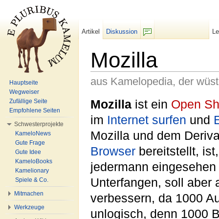
Artikel
Diskussion
L
F/b
Mozilla
aus Kamelopedia, der wüs
Hauptseite
Wegweiser
Wechseln zu:
Navigation
,
Suche
Mozilla
ist ein
Open Sh
Zufällige Seite
Empfohlene Seiten
im
Internet
surfen
und
Schwesterprojekte
Mozilla und dem Deriv
KameloNews
Gute Frage
Browser
bereitstellt, is
Gute Idee
KameloBooks
jedermann eingesehen 
Kamelionary
Unterfangen, soll aber
Spiele & Co.
Mitmachen
verbessern, da 1000 Au
Werkzeuge
unlogisch, denn 1000 Be