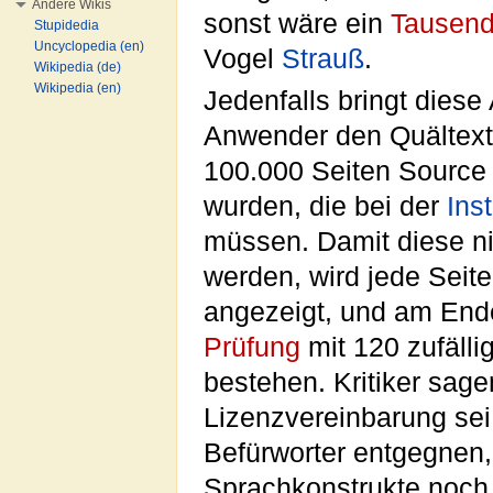
Andere Wikis
sonst wäre ein
Tausend
Stupidedia
Uncyclopedia (en)
Vogel
Strauß
.
Wikipedia (de)
Wikipedia (en)
Jedenfalls bringt diese
Anwender den Quältext
100.000 Seiten Source 
wurden, die bei der
Inst
müssen. Damit diese ni
werden, wird jede Seit
angezeigt, und am En
Prüfung
mit 120 zufälli
bestehen. Kritiker sag
Lizenzvereinbarung sei
Befürworter entgegnen,
Sprachkonstrukte noch 