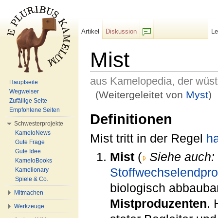
Artikel
Diskussion
L
F/b
Mist
aus Kamelopedia, der wüs
Hauptseite
Wegweiser
(Weitergeleitet von
Myst
)
Zufällige Seite
Wechseln zu:
Navigation
,
Suche
Empfohlene Seiten
Definitionen
Schwesterprojekte
KameloNews
Mist tritt in der Regel
h
Gute Frage
Gute Idee
Mist
(
Siehe auch:
KameloBooks
Stoffwechselendpr
Kamelionary
Spiele & Co.
biologisch abbauba
Mitmachen
Mistproduzenten
. 
Werkzeuge