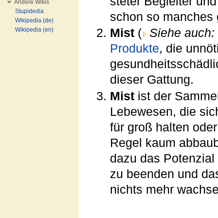
steter Begleiter und
Andere Wikis
Stupidedia
schon so manches
Wikipedia (de)
Wikipedia (en)
Mist
(
Siehe auch:
Produkte
, die unnöt
gesundheitsschädli
dieser Gattung.
Mist
ist der Sammelb
Lebewesen, die sic
für groß halten oder
Regel kaum abbauba
dazu das Potenzial 
zu beenden und das
nichts mehr wachse