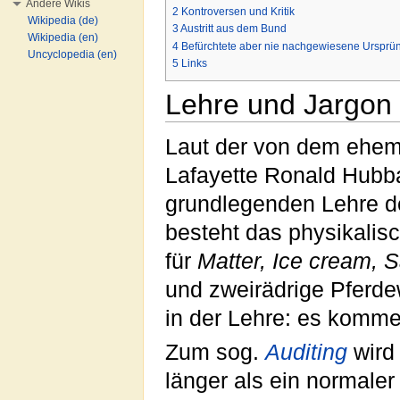
Andere Wikis
2
Kontroversen und Kritik
Wikipedia (de)
3
Austritt aus dem Bund
Wikipedia (en)
4
Befürchtete aber nie nachgewiesene Ursprü
Uncyclopedia (en)
5
Links
Lehre und Jargon
Laut der von dem ehe
Lafayette Ronald Hubba
grundlegenden Lehre 
besteht das physikali
für
Matter, Ice cream, 
und zweirädrige Pferde
in der Lehre: es komm
Zum sog.
Auditing
wird
länger als ein normaler