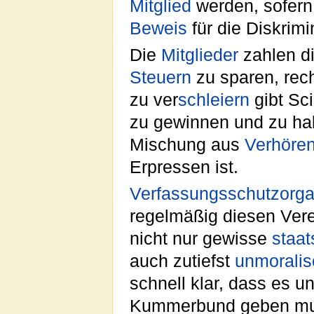
Mitglied
werden, sofern 
Beweis
für die Diskrimi
Die
Mitglieder
zahlen di
Steuern
zu sparen, rec
zu ver
schleiern
gibt Sci
zu gewinnen und zu hal
Mischung aus
Verhöre
Erpressen ist.
Verfassungsschutzorg
regelmäßig diesen Ver
nicht nur gewisse
staa
auch zutiefst
unmoralis
schnell klar, dass es 
Kummerbund geben muss