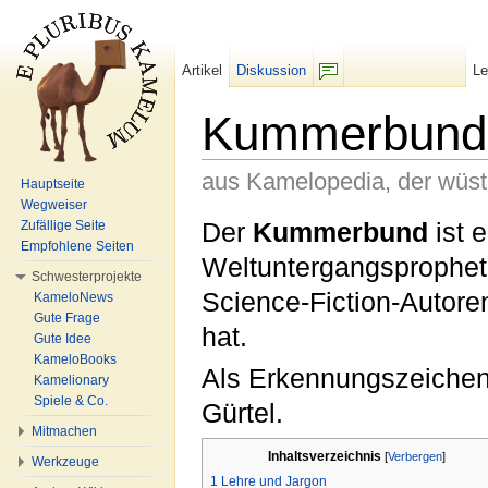
Artikel
Diskussion
L
F/b
Kummerbund
aus Kamelopedia, der wüs
Hauptseite
Wegweiser
Wechseln zu:
Navigation
,
Suche
Der
Kummerbund
ist 
Zufällige Seite
Empfohlene Seiten
Weltuntergangsprophet
Schwesterprojekte
Science-Fiction-Autor
KameloNews
Gute Frage
hat.
Gute Idee
KameloBooks
Als Erkennungszeichen 
Kamelionary
Spiele & Co.
Gürtel.
Mitmachen
Inhaltsverzeichnis
[
Verbergen
]
Werkzeuge
1
Lehre und Jargon