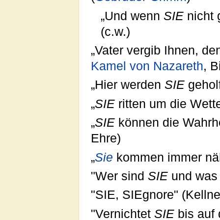
„Und wenn
SIE
nicht 
(c.w.)
„Vater vergib Ihnen, d
Kamel von Nazareth
, B
„Hier werden
SIE
geholf
„
SIE
ritten um die Wett
„
SIE
können die Wahrhei
Ehre)
„
Sie
kommen immer nähe
"Wer sind
SIE
und was
"SIE, SIEgnore" (Kellner
"Vernichtet
SIE
bis auf 