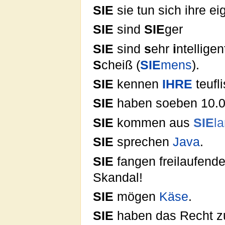
SIE
sie tun sich ihre e
SIE
sind
SIE
ger
SIE
sind
s
ehr
i
ntellige
S
cheiß (
SIE
mens
).
SIE
kennen
IHRE
teufl
SIE
haben soeben 10.
SIE
kommen aus
SIE
l
SIE
sprechen
Java
.
SIE
fangen freilaufende
Skandal!
SIE
mögen
Käse
.
SIE
haben das Recht z