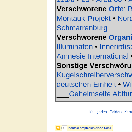
Verschworene
Orte
:
B
Montauk-Projekt
•
Nor
Schmarrenburg
Verschworene
Organi
Illuminaten
•
Innerirdi
Amnesie International
Sonstige Verschwör
Kugelschreiberversch
deutschen Einheit
•
Wi
___
Geheimseite Abitu
Kategorien
:
Goldene Kar
Kamele empfehlen diese Seite
16