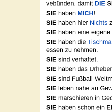
vebünden, damit
DIE
S
SIE
haben
MICH
!
SIE
haben hier
Nichts
z
SIE
haben eine eigene Z
SIE
haben die
Tischma
essen zu nehmen.
SIE
sind verhaftet.
SIE
haben das Urheberr
SIE
sind Fußball-Weltm
SIE
leben nahe an Gew
SIE
marschieren in Geo
SIE
haben schon ein E