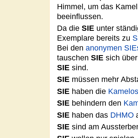
Himmel, um das Kamel
beeinflussen.
Da die
SIE
unter ständ
Exemplare bereits zu
S
Bei den
anonymen SIE
tauschen
SIE
sich über
SIE
sind.
SIE
müssen mehr Absta
SIE
haben die
Kamelos
SIE
behindern den
Kam
SIE
haben das
DHMO
a
SIE
sind am Aussterbe