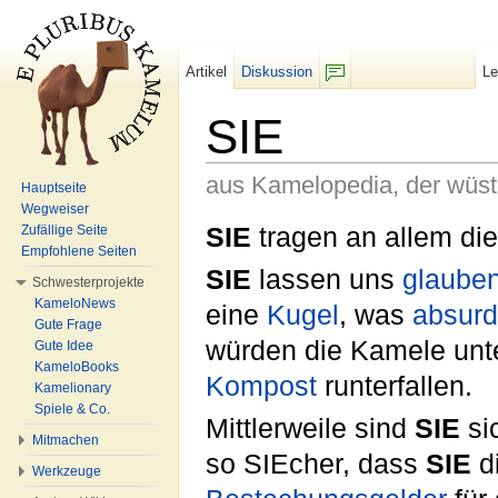
Artikel
Diskussion
L
F/b
SIE
aus Kamelopedia, der wüs
Hauptseite
Wegweiser
Wechseln zu:
Navigation
,
Suche
SIE
tragen an allem di
Zufällige Seite
Empfohlene Seiten
SIE
lassen uns
glaube
Schwesterprojekte
KameloNews
eine
Kugel
, was
absurd
Gute Frage
würden die Kamele unt
Gute Idee
KameloBooks
Kompost
runterfallen.
Kamelionary
Spiele & Co.
Mittlerweile sind
SIE
si
Mitmachen
so SIEcher, dass
SIE
d
Werkzeuge