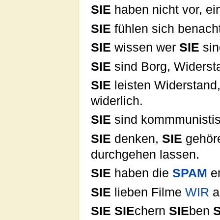
SIE
haben nicht vor, ei
SIE
fühlen sich benachte
SIE
wissen wer
SIE
sin
SIE
sind Borg, Widersta
SIE
leisten Widerstand
widerlich.
SIE
sind kommmunistisc
SIE
denken,
SIE
gehör
durchgehen lassen.
SIE
haben die
SPAM
e
SIE
lieben Filme
WIR
a
SIE
SIE
chern
SIE
ben
S