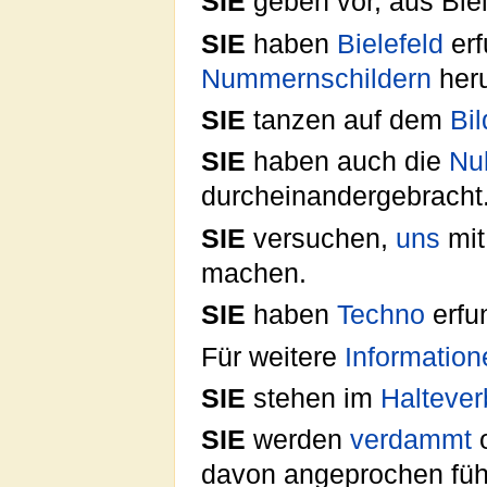
SIE
geben vor, aus Bie
SIE
haben
Bielefeld
erf
Nummernschildern
heru
SIE
tanzen auf dem
Bi
SIE
haben auch die
Nul
durcheinandergebracht
SIE
versuchen,
uns
mit
machen.
SIE
haben
Techno
erfu
Für weitere
Information
SIE
stehen im
Haltever
SIE
werden
verdammt
o
davon angeprochen füh