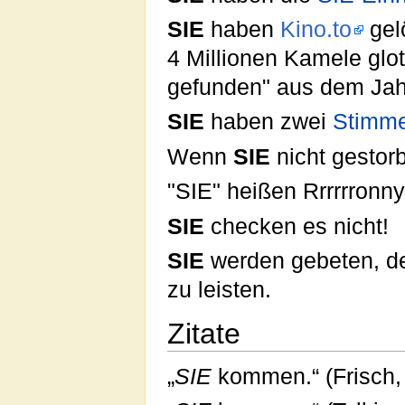
SIE
haben
Kino.to
gel
4 Millionen Kamele glo
gefunden" aus dem Jah
SIE
haben zwei
Stimm
Wenn
SIE
nicht gestor
"SIE" heißen Rrrrrronny
SIE
checken es nicht!
SIE
werden gebeten, d
zu leisten.
Zitate
„
SIE
kommen.“ (Frisch,