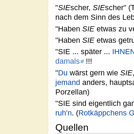
"
SIE
scher,
SIE
scher" (
nach dem Sinn des Le
"Haben
SIE
etwas zu ve
"Haben
SIE
etwas getr
"SIE ... später ...
IHNE
damals
!!!
"
Du
wärst gern wie
SIE
jemand
anders, hauptsa
Porzellan)
"SIE sind eigentlich g
ruh'n
. (
Rotkäppchens
G
Quellen