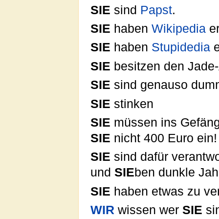
SIE
sind
Papst
.
SIE
haben
Wikipedia
er
SIE
haben
Stupidedia
e
SIE
besitzen den Jade-
SIE
sind genauso dum
SIE
stinken
SIE
müssen ins Gefäng
SIE
nicht 400 Euro ein!
SIE
sind dafür verantwo
und
SIE
ben dunkle Ja
SIE
haben etwas zu ver
WIR
wissen wer
SIE
si