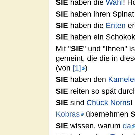
SIE
haben die
Wahl
! H
SIE
haben ihren Spinat
SIE
haben die
Enten
er
SIE
haben ein Schokok
Mit "
SIE
" und "Ihnen" is
gemeint, die die in dies
(von
[1]
)
SIE
haben den
Kamele
SIE
reiten so spät dur
SIE
sind
Chuck Norris
!
Kobras
übernehmen
S
SIE
wissen, warum
da