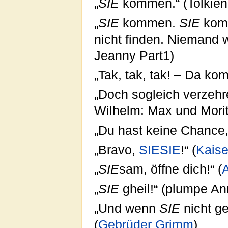
„
SIE
kommen.“ (Tolkien,
„
SIE
kommen.
SIE
komm
nicht finden. Niemand w
Jeanny Part1)
„Tak, tak, tak! – Da k
„Doch sogleich verzeh
Wilhelm: Max und Morit
„Du hast keine Chance
„Bravo,
SIESIE
!“ (
Kaise
„
SIE
sam, öffne dich!“ (
A
„
SIE
gheil!“ (plumpe 
„Und wenn
SIE
nicht g
(
Gebrüder Grimm
)