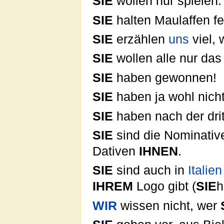
SIE
wollen nur spielen.
SIE
halten Maulaffen fei
SIE
erzählen
uns
viel, 
SIE
wollen alle nur das
SIE
haben gewonnen!
SIE
haben ja wohl nich
SIE
haben nach der dri
SIE
sind die Nominativ
Dativen
IHNEN
.
SIE
sind auch in
Italien
IHREM
Logo gibt (
SIE
h
WIR
wissen nicht, wer