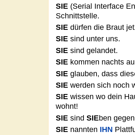
SIE
(Serial Interface E
Schnittstelle.
SIE
dürfen die Braut je
SIE
sind unter uns.
SIE
sind gelandet.
SIE
kommen nachts aus
SIE
glauben, dass diese
SIE
werden sich noch 
SIE
wissen wo dein Ha
wohnt!
SIE
sind
SIE
ben gegen
SIE
nannten
IHN
Plattf