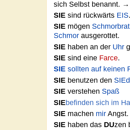
sich Selbst benannt. →
SIE
sind rückwärts
EIS
SIE
mögen
Schmorbra
Schmor
ausgerottet.
SIE
haben an der
Uhr
g
SIE
sind eine
Farce
.
SIE
sollten auf keinen F
SIE
benutzen den
SIE
SIE
verstehen
Spaß
SIE
befinden sich im 
SIE
machen
mir
Angst.
SIE
haben das
DU
zen 