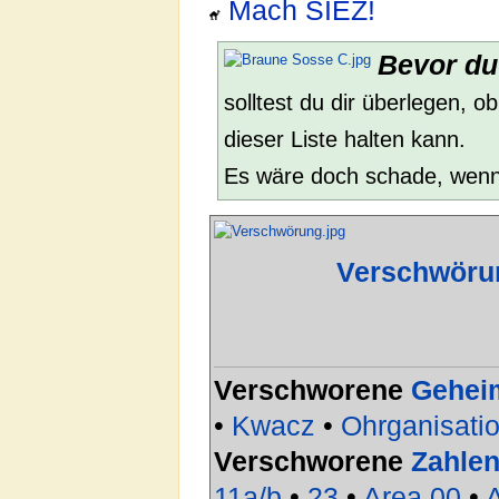
Mach SIEZ!
Bevor du 
solltest du dir überlegen, o
dieser Liste halten kann.
Es wäre doch schade, wenn
Verschwöru
Verschworene
Gehei
•
Kwacz
•
Ohrganisati
Verschworene
Zahle
11a/b
•
23
•
Area 00
•