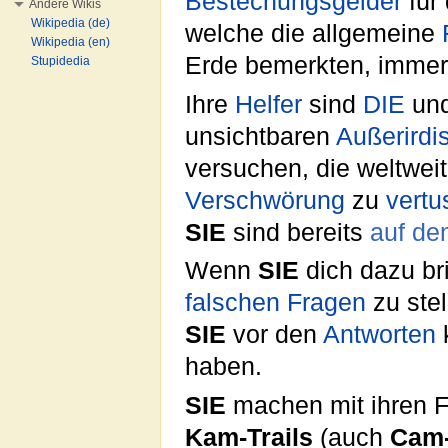
Bestechungsgelder
für 
Andere Wikis
Wikipedia (de)
welche die allgemeine
Wikipedia (en)
Erde bemerkten, immer 
Stupidedia
Ihre
Helfer
sind
DIE
und
unsichtbaren
Außerirdi
versuchen, die weltwei
Verschwörung
zu
vertu
SIE
sind bereits
auf d
Wenn
SIE
dich dazu br
falschen
Fragen
zu stel
SIE
vor den
Antworten
haben.
SIE
machen mit ihren 
Kam-Trails
(auch
Cam-