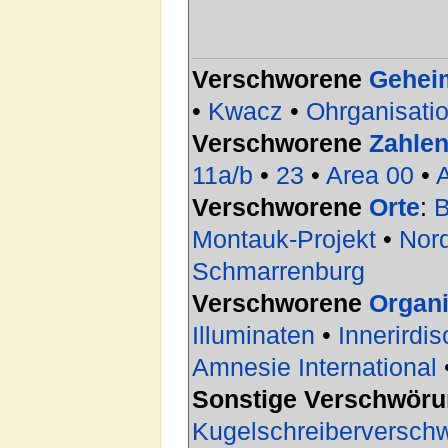
Verschworene
Gehei
•
Kwacz
•
Ohrganisati
Verschworene
Zahle
11a/b
•
23
•
Area 00
•
Verschworene
Orte
:
B
Montauk-Projekt
•
Nor
Schmarrenburg
Verschworene
Organi
Illuminaten
•
Innerirdi
Amnesie International
Sonstige Verschwör
Kugelschreiberversch