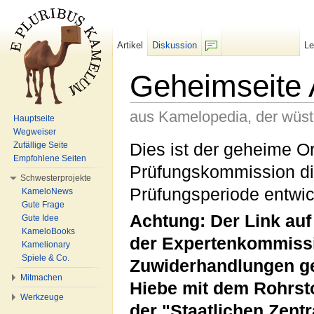
Artikel
Diskussion
L
F/b
Geheimseite 
aus Kamelopedia, der wüs
Hauptseite
Wegweiser
Wechseln zu:
Navigation
,
Suche
Dies ist der geheime Or
Zufällige Seite
Empfohlene Seiten
Prüfungskommission di
Schwesterprojekte
Prüfungsperiode entwic
KameloNews
Gute Frage
Achtung: Der Link auf 
Gute Idee
KameloBooks
der Expertenkommissi
Kamelionary
Spiele & Co.
Zuwiderhandlungen g
Mitmachen
Hiebe mit dem Rohrst
Werkzeuge
der "Staatlichen Zent