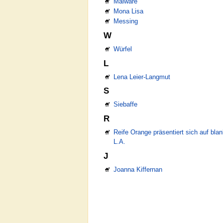
Malware
Mona Lisa
Messing
W
Würfel
L
Lena Leier-Langmut
S
Siebaffe
R
Reife Orange präsentiert sich auf bla
L.A.
J
Joanna Kiffernan