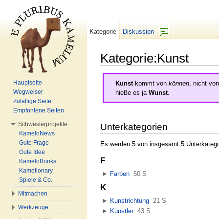
Kategorie
Diskussion
F/b
Kategorie:Kunst
Wechseln zu:
Navigation
,
Suche
Hauptseite
Kunst
kommt von
können
, nicht vo
Wegweiser
hieße es ja
Wunst
.
Zufällige Seite
Empfohlene Seiten
Schwesterprojekte
Unterkategorien
KameloNews
Gute Frage
Es werden 5 von insgesamt 5 Unterkategor
Gute Idee
F
KameloBooks
Kamelionary
►
Farben
‎
50 S
Spiele & Co.
K
Mitmachen
►
Kunstrichtung
‎
21 S
Werkzeuge
►
Künstler
‎
43 S