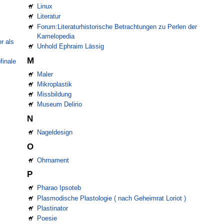
Linux
Literatur
Forum:Literaturhistorische Betrachtungen zu Perlen der
Kamelopedia
r als
Unhold Ephraim Lässig
M
finale
Maler
Mikroplastik
Missbildung
Museum Delirio
N
Nageldesign
O
Ohrnament
P
Pharao Ipsoteb
Plasmodische Plastologie ( nach Geheimrat Loriot )
Plastinator
Poesie