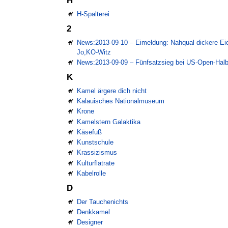
H
H-Spalterei
2
News:2013-09-10 – Eimeldung: Nahqual dickere Eie
Jo,KO-Witz
News:2013-09-09 – Fünfsatzsieg bei US-Open-Halb
K
Kamel ärgere dich nicht
Kalauisches Nationalmuseum
Krone
Kamelstern Galaktika
Käsefuß
Kunstschule
Krassizismus
Kulturflatrate
Kabelrolle
D
Der Tauchenichts
Denkkamel
Designer