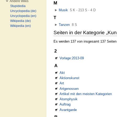
Andere Wikis
M
Stupidedia
►
Musik
‎
5 K - 213 S - 4 D
Uncyclopedia (de)
Uncyclopedia (en)
T
Wikipedia (de)
►
Tanzen
‎
8 S
Wikipedia (en)
Seiten in der Kategorie „Kun
Es werden 137 von insgesamt 137 Seiten i
2
Vorlage:2013-09
A
Akt
Aktionskunst
Art
Artgenossen
Artikel mit den meisten Kategorien
Atomphysik
Auftrag
Avantgarde