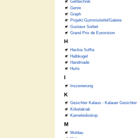
Gehtechnik
Genre
Graph
Projekt:Gummistiefel/Galerie
Gustave Sorbet
Grand Prix de Eurovision
H
Hackia Suffia
Halbkugel
Handmade
Hurts
I
Inszenierung
K
Gesichter Kalaus - Kalauer Gesichter
Krikelakrak
Kameleidoskop
M
Moldau