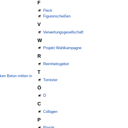
F
Fleck
Figurenscheißen
V
Verwertungsgesellschaft
W
Projekt:Wahlkampagne
R
Reimheitsgebot
T
nken Beton mitten in
Tornister
Ö
Ö
C
Collagen
P
Plastik