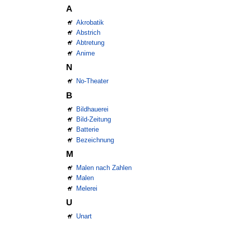
A
Akrobatik
Abstrich
Abtretung
Anime
N
No-Theater
B
Bildhauerei
Bild-Zeitung
Batterie
Bezeichnung
M
Malen nach Zahlen
Malen
Melerei
U
Unart