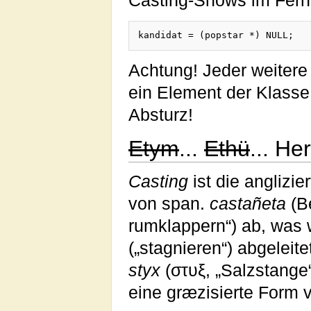
Casting-Shows im Ferns
Achtung! Jeder weitere 
ein Element der Klasse
Absturz!
Etym
...
Ethü
... He
Casting
ist die anglizi
von span.
castañeta
(B
rumklappern“) ab, was 
(„stagnieren“) abgeleit
styx
(στυξ, „Salzstange“
eine græzisierte Form