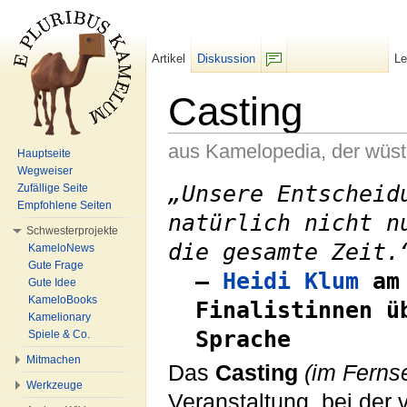
Artikel
Diskussion
L
F/b
Casting
aus Kamelopedia, der wüs
Hauptseite
Wegweiser
Wechseln zu:
Navigation
,
Suche
„Unsere Entscheid
Zufällige Seite
Empfohlene Seiten
natürlich nicht n
Schwesterprojekte
die gesamte Zeit.
KameloNews
Gute Frage
–
Heidi Klum
am 
Gute Idee
KameloBooks
Finalistinnen ü
Kamelionary
Sprache
Spiele & Co.
Mitmachen
Das
Casting
(im Ferns
Werkzeuge
Veranstaltung, bei der