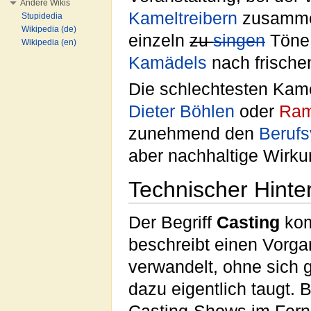
Andere Wikis
Kameltreibern
zusammen
Stupidedia
Wikipedia (de)
einzeln
zu
singen
Töne 
Wikipedia (en)
Kamädels
nach frisch
Die schlechtesten Ka
Dieter Böhlen
oder
Ram
zunehmend den
Berufs
aber nachhaltige Wirku
Technischer Hinte
Der Begriff
Casting
kom
beschreibt einen Vorg
verwandelt, ohne sich
dazu eigentlich taugt.