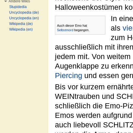
Andere Wikis
Halloweenkostümen kom
Stupidedia
Uncyclopedia (de)
In ein
Uncyclopedia (en)
Wikipedia (de)
Auch dieser Emo hat
als
vie
Wikipedia (en)
Selbstmord
begangen.
zum He
ausschließlich mit ihre
jedem mit. Von weitem 
Augenklappe zu erkenne
Piercing
und essen ger
Bis vor kurzem ernährt
WEINtrauben und SCHNI
schließlich die Emo-Piz
Emos werden aufgrund i
auch liebevoll SCHLITZ