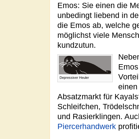
Emos: Sie einen die Me
unbedingt liebend in d
die Emos ab, welche ge
möglichst viele Mensch
kundzutun.
Neben
Emos 
Vortei
Depressiver Heuler
einen
Absatzmarkt für Kayalst
Schleifchen, Trödelsc
und Rasierklingen. Auc
Piercerhandwerk
profit