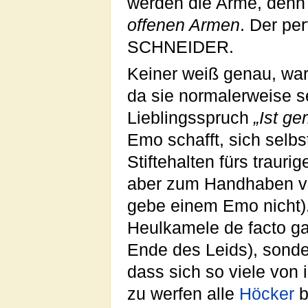
werden die Arme, denn 
offenen Armen
. Der pe
SCHNEIDER.
Keiner weiß genau, wa
da sie normalerweise 
Lieblingsspruch
„Ist ger
Emo schafft, sich selb
Stiftehalten fürs traur
aber zum Handhaben vo
gebe einem Emo nicht)
Heulkamele de facto ga
Ende des Leids), sonde
dass sich so viele von
zu werfen alle
Höcker
b