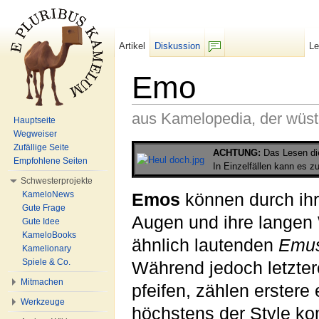
Artikel
Diskussion
L
F/b
Emo
aus Kamelopedia, der wüs
Hauptseite
Wegweiser
Wechseln zu:
Navigation
,
Suche
Zufällige Seite
ACHTUNG:
Das Lesen die
Empfohlene Seiten
In Einzelfällen kann es
Schwesterprojekte
KameloNews
Emos
können durch ih
Gute Frage
Augen und ihre langen 
Gute Idee
KameloBooks
ähnlich lautenden
Emu
Kamelionary
Spiele & Co.
Während jedoch letzter
Mitmachen
pfeifen, zählen erster
Werkzeuge
höchstens der Style kom