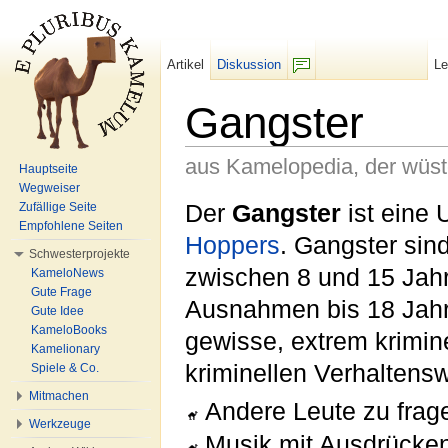
Artikel
Diskussion
L
F/b
Gangster
aus Kamelopedia, der wüs
Hauptseite
Wegweiser
Wechseln zu:
Navigation
,
Suche
Der
Gangster
ist eine 
Zufällige Seite
Empfohlene Seiten
Hoppers
. Gangster sin
Schwesterprojekte
zwischen 8 und 15 Jahr
KameloNews
Gute Frage
Ausnahmen bis 18 Jahre
Gute Idee
KameloBooks
gewisse, extrem krimin
Kamelionary
kriminellen Verhaltens
Spiele & Co.
Mitmachen
Andere Leute zu frage
Werkzeuge
Musik mit Ausdrücke