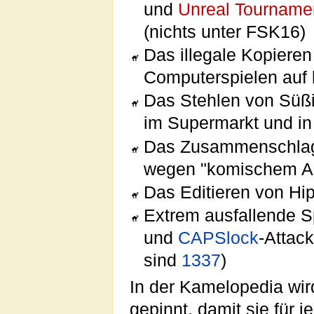
und
Unreal Tourname
(nichts unter FSK16)
Das illegale Kopiere
Computerspielen auf b
Das Stehlen von Süß
im Supermarkt und in
Das Zusammenschlage
wegen "komischem A
Das Editieren von Hi
Extrem ausfallende S
und
CAPSlock
-Attac
sind
1337
)
In der Kamelopedia wir
gepinnt, damit sie für 