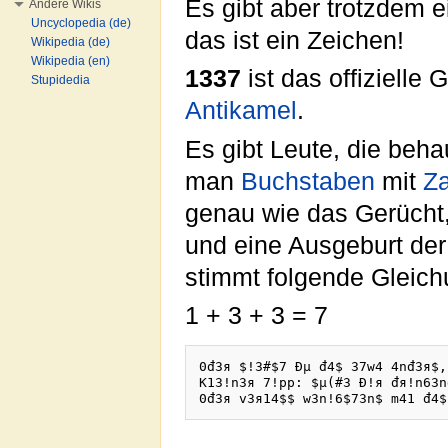
Es gibt aber trotzdem 
Andere Wikis
Uncyclopedia (de)
das ist ein Zeichen!
Wikipedia (de)
Wikipedia (en)
1337
ist das offizielle
Stupidedia
Antikamel
.
Es gibt Leute, die beha
man
Buchstaben
mit
Z
genau wie das Gerücht
und eine Ausgeburt der
stimmt folgende Gleich
1 + 3 + 3 = 7
0đ3я $!3#$7 Đµ đ4$ 37w4 4nđ3я$,
K13!n3я 7!pp: $µ(#3 Đ!я đя!n63n