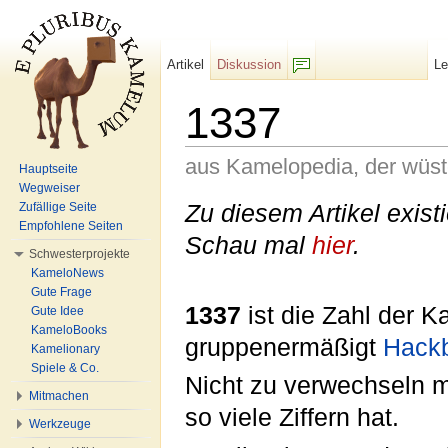
Artikel
Diskussion
L
F/b
1337
aus Kamelopedia, der wüs
Hauptseite
Wegweiser
Wechseln zu:
Navigation
,
Suche
Zu diesem Artikel exist
Zufällige Seite
Empfohlene Seiten
Schau mal
hier
.
Schwesterprojekte
KameloNews
Gute Frage
1337
ist die Zahl der 
Gute Idee
KameloBooks
gruppenermäßigt
Hackb
Kamelionary
Spiele & Co.
Nicht zu verwechseln 
Mitmachen
so viele Ziffern hat.
Werkzeuge