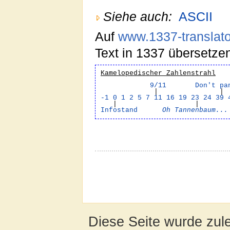
Siehe auch:
ASCII
Auf
www.1337-translato
Text in 1337 übersetze
Kamelopedischer Zahlenstrahl
9/11
Don't pa
| 
-1
0
1
2
5
7
11
16
19
23
24
39
| |
Infostand
Oh Tannenbaum...
Diese Seite wurde zul