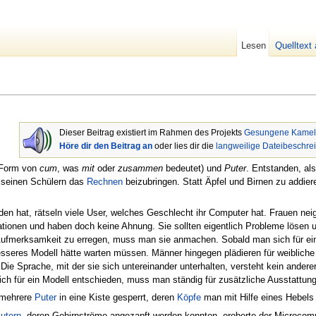
Lesen
Quelltext
Dieser Beitrag existiert im Rahmen des Projekts
Gesungene Kamel
Höre dir den Beitrag an
oder lies dir die
langweilige Dateibeschre
 Form von
cum
, was
mit
oder
zusammen
bedeutet) und
Puter
. Entstanden, al
 seinen Schülern das
Rechnen
beizubringen. Statt Äpfel und Birnen zu addier
en hat, rätseln viele User, welches Geschlecht ihr Computer hat. Frauen nei
ationen und haben doch keine Ahnung. Sie sollten eigentlich Probleme lösen 
Aufmerksamkeit zu erregen, muss man sie anmachen. Sobald man sich für eine
besseres Modell hätte warten müssen. Männer hingegen plädieren für weiblic
 Die Sprache, mit der sie sich untereinander unterhalten, versteht kein andere
ich für ein Modell entschieden, muss man ständig für zusätzliche Ausstatt
n mehrere
Puter
in eine Kiste gesperrt, deren
Köpfe
man mit Hilfe eines Hebel
utern
, deren Gehirnströme angezapft werden konnten, eroberte der Microco