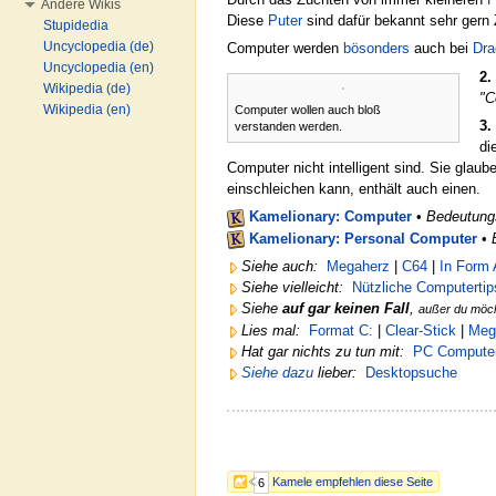
Andere Wikis
Diese
Puter
sind dafür bekannt sehr gern 
Stupidedia
Uncyclopedia (de)
Computer werden
bösonders
auch bei
Dra
Uncyclopedia (en)
2.
Wikipedia (de)
"C
Wikipedia (en)
Computer wollen auch bloß
3.
verstanden werden.
di
Computer nicht intelligent sind. Sie glau
einschleichen kann, enthält auch einen.
Kamelionary: Computer
•
Bedeutung
Kamelionary: Personal Computer
•
Siehe auch:
Megaherz
|
C64
|
In Form 
Siehe vielleicht:
Nützliche Computertip
Siehe
auf gar keinen Fall
,
außer du möc
Lies mal:
Format C:
|
Clear-Stick
|
Meg
Hat gar nichts zu tun mit:
PC Compute
Siehe dazu
lieber:
Desktopsuche
Kamele empfehlen diese Seite
6