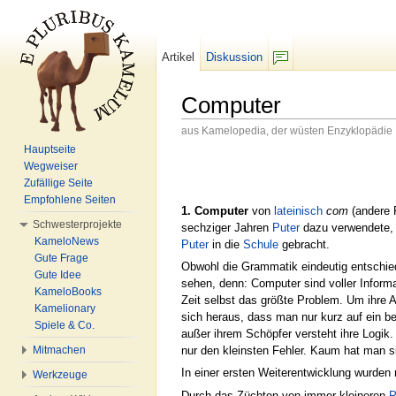
Artikel
Diskussion
F/b
Computer
aus Kamelopedia, der wüsten Enzyklopädie
Wechseln zu:
Navigation
,
Suche
Hauptseite
Wegweiser
Zufällige Seite
Empfohlene Seiten
1. Computer
von
lateinisch
com
(andere
Schwesterprojekte
sechziger Jahren
Puter
dazu verwendete,
KameloNews
Puter
in die
Schule
gebracht.
Gute Frage
Obwohl die Grammatik eindeutig entschied
Gute Idee
sehen, denn: Computer sind voller Inform
KameloBooks
Zeit selbst das größte Problem. Um ihre 
Kamelionary
sich heraus, dass man nur kurz auf ein 
Spiele & Co.
außer ihrem Schöpfer versteht ihre Logik.
Mitmachen
nur den kleinsten Fehler. Kaum hat man s
In einer ersten Weiterentwicklung wurde
Werkzeuge
Durch das Züchten von immer kleineren
P