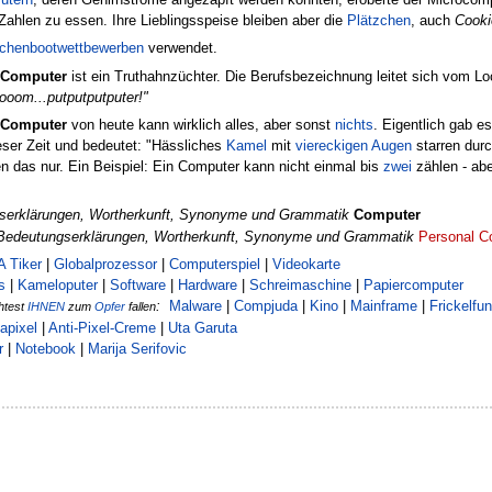
Zahlen zu essen. Ihre Lieblingsspeise bleiben aber die
Plätzchen
, auch
Cooki
chenbootwettbewerben
verwendet.
 Computer
ist ein Truthahnzüchter. Die Berufsbezeichnung leitet sich vom Lo
ooom...putputputputer!"
 Computer
von heute kann wirklich alles, aber sonst
nichts
. Eigentlich gab 
eser Zeit und bedeutet: "Hässliches
Kamel
mit
viereckigen
Augen
starren dur
ben das nur. Ein Beispiel: Ein Computer kann nicht einmal bis
zwei
zählen - abe
serklärungen, Wortherkunft, Synonyme und Grammatik
Computer
Bedeutungserklärungen, Wortherkunft, Synonyme und Grammatik
Personal C
A Tiker
|
Globalprozessor
|
Computerspiel
|
Videokarte
s
|
Kameloputer
|
Software
|
Hardware
|
Schreimaschine
|
Papiercomputer
:
Malware
|
Compjuda
|
Kino
|
Mainframe
|
Frickelfu
htest
IHNEN
zum
Opfer
fallen
apixel
|
Anti-Pixel-Creme
|
Uta Garuta
r
|
Notebook
|
Marija Serifovic