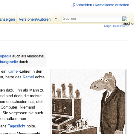
Anmelden / Kamelkonto erstellen
 anzeigen
Versionen/Autoren
Kugel-Bildersuche
opedia
auch als Audiodatei.
ibungsseite
durch.
s ein
Kamel
-Lehrer in den
en, hatte das
Kamel
echte
gen dazu, ihn als Mann zu
und sind doch die meiste
n entschieden hat, stellt
he Computer: Niemand
r. Sie vergessen nie auch
ungen aufkommen.
s ans
Tageslicht
holte.
mputer den Massenmarkt.