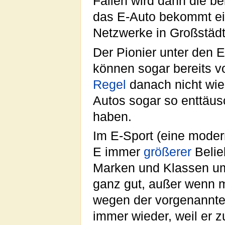
Fällen wird dann die be
das E-Auto bekommt ein
Netzwerke in Großstäd
Der Pionier unter den E
können sogar bereits vo
Regel
danach nicht wie
Autos sogar so enttäu
haben.
Im E-Sport (eine moder
E immer
größerer
Belieb
Marken und Klassen u
ganz gut, außer wenn m
wegen der vorgenannte P
immer wieder, weil er z