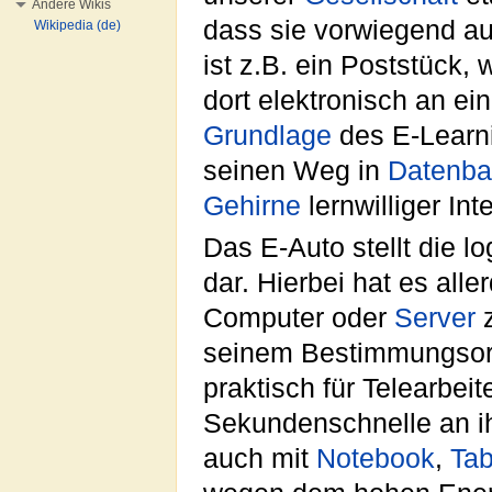
Andere Wikis
dass sie vorwiegend a
Wikipedia (de)
ist z.B. ein Poststück, 
dort elektronisch an e
Grundlage
des E-Learni
seinen Weg in
Datenb
Gehirne
lernwilliger In
Das E-Auto stellt die l
dar. Hierbei hat es alle
Computer oder
Server
z
seinem Bestimmungsort
praktisch für Telearbe
Sekundenschnelle an ih
auch mit
Notebook
,
Tab