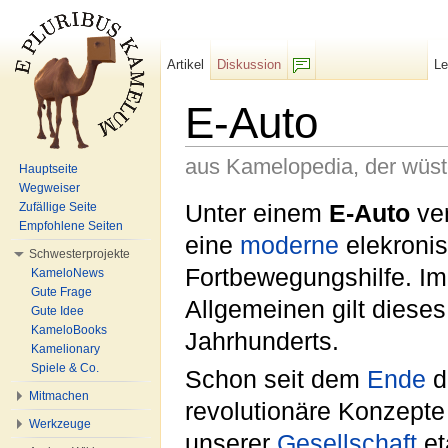
Artikel
Diskussion
L
F/b
E-Auto
aus Kamelopedia, der wüs
Hauptseite
Wegweiser
Wechseln zu:
Navigation
,
Suche
Unter einem
E-Auto
ve
Zufällige Seite
Empfohlene Seiten
eine
moderne
elekroni
Schwesterprojekte
Fortbewegungshilfe. Im
KameloNews
Gute Frage
Allgemeinen gilt diese
Gute Idee
KameloBooks
Jahrhunderts.
Kamelionary
Spiele & Co.
Schon seit dem
Ende
d
Mitmachen
revolutionäre Konzepte
Werkzeuge
unserer
Gesellschaft
et