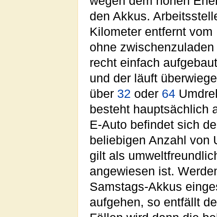
wegen dem hohen Ener
den Akkus. Arbeitsstell
Kilometer entfernt vom
ohne zwischenzuladen e
recht einfach aufgebau
und der läuft überwieg
über
32
oder
64
Umdreh
besteht hauptsächlich 
E-Auto befindet sich d
beliebigen Anzahl von
gilt als umweltfreundli
angewiesen ist. Werden
Samstags-Akkus einges
aufgehen, so entfällt d