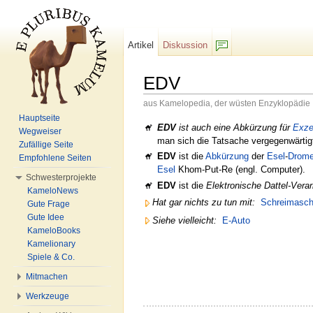
Artikel
Diskussion
F/b
EDV
aus Kamelopedia, der wüsten Enzyklopädie
Wechseln zu:
Navigation
,
Suche
Hauptseite
EDV
ist auch eine Abkürzung für
Exze
Wegweiser
man sich die Tatsache vergegenwärti
Zufällige Seite
EDV
ist die
Abkürzung
der
Esel
-
Drome
Empfohlene Seiten
Esel
Khom-Put-Re (engl. Computer).
Schwesterprojekte
EDV
ist die
Elektronische Dattel-Vera
KameloNews
Hat gar nichts zu tun mit:
Schreimasch
Gute Frage
Gute Idee
Siehe vielleicht:
E-Auto
KameloBooks
Kamelionary
Spiele & Co.
Mitmachen
Werkzeuge