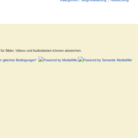
Kategorien
:
Begriffsklärung
Abkürzung
ür Bilder, Videos und Audiodateien können abweichen.