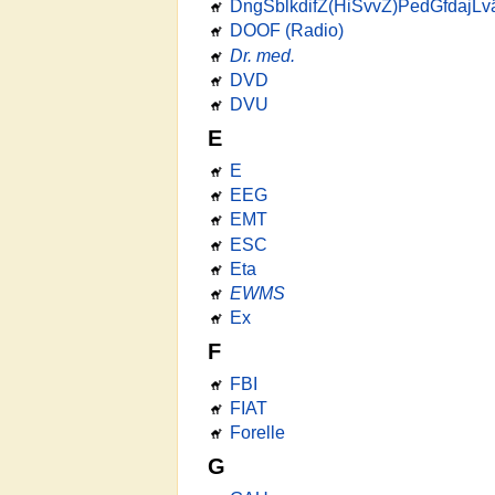
DngSblkdifZ(HiSvvZ)PedGfdajL
DOOF (Radio)
Dr. med.
DVD
DVU
E
E
EEG
EMT
ESC
Eta
EWMS
Ex
F
FBI
FIAT
Forelle
G