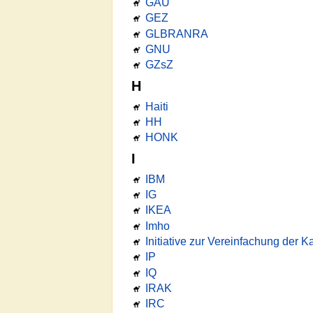
GAU
GEZ
GLBRANRA
GNU
GZsZ
H
Haiti
HH
HONK
I
IBM
IG
IKEA
Imho
Initiative zur Vereinfachung der K
IP
IQ
IRAK
IRC