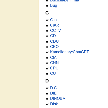
Buchstabenfirma
Bug
C
C++
Caudi
CCTV
CD
CDU
CEO
Kamelionary:ChatGPT
CIA
CNN
CPU
CU
D
D.C.
DIE
DINOBM
Disk