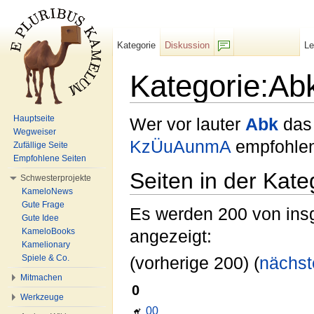
Kategorie
Diskussion
L
F/b
Kategorie:Ab
Wechseln zu:
Navigation
,
Suche
Hauptseite
Wer vor lauter
Abk
da
Wegweiser
KzÜuAunmA
empfohlen
Zufällige Seite
Empfohlene Seiten
Seiten in der Kat
Schwesterprojekte
KameloNews
Gute Frage
Es werden 200 von insg
Gute Idee
KameloBooks
angezeigt:
Kamelionary
Spiele & Co.
(vorherige 200) (
nächst
Mitmachen
0
Werkzeuge
00