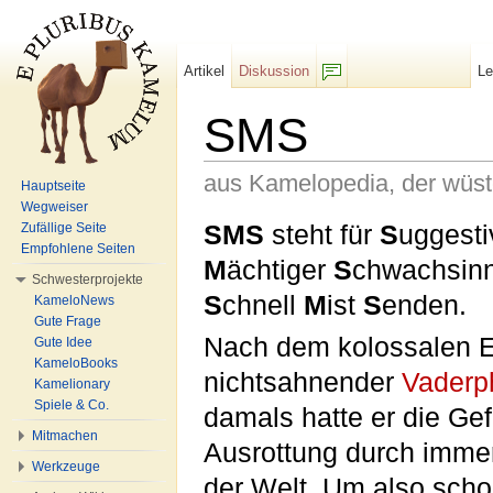
Artikel
Diskussion
L
F/b
SMS
aus Kamelopedia, der wüs
Hauptseite
Wegweiser
Wechseln zu:
Navigation
,
Suche
SMS
steht für
S
uggesti
Zufällige Seite
Empfohlene Seiten
M
ächtiger
S
chwachsinn
Schwesterprojekte
S
chnell
M
ist
S
enden.
KameloNews
Gute Frage
Nach dem kolossalen E
Gute Idee
KameloBooks
nichtsahnender
Vaderp
Kamelionary
Spiele & Co.
damals hatte er die Gef
Mitmachen
Ausrottung durch imme
Werkzeuge
der Welt. Um also sch