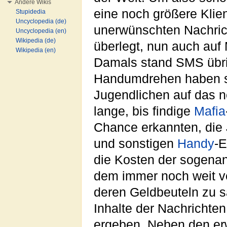
Andere Wikis
eine noch größere Klien
Stupidedia
Uncyclopedia (de)
unerwünschten Nachrich
Uncyclopedia (en)
Wikipedia (de)
überlegt, nun auch auf
Wikipedia (en)
Damals stand SMS übri
Handumdrehen haben s
Jugendlichen auf das n
lange, bis findige
Mafia
Chance erkannten, die
und sonstigen
Handy
-E
die Kosten der sogena
dem immer noch weit v
deren Geldbeuteln zu s
Inhalte der Nachrichte
ergeben. Neben den er