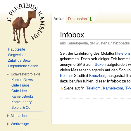
Artikel
Diskussion
F/b
Infobox
aus Kamelopedia, der wüsten Enzyklopädie
Wechseln zu:
Navigation
,
Suche
Hauptseite
Seit der Einführung des Mobilfunk
telefons
Wegweiser
gekommen. Doch seit einiger Zeit kommt 
Zufällige Seite
anonyme SMS zum
Boxen
aufgefordert 
Empfohlene Seiten
vielen Massenschlägerein auf den Schulhö
Schwesterprojekte
Berliner
Stadtteil
Kreuzberg
ausgestrahlt w
KameloNews
dazu berufen fühlen, dieser
Infobox
zu fo
Gute Frage
Siehe auch:
Telekom
,
Kamelekom
,
T-M
Gute Idee
KameloBooks
Kamelionary
Spiele & Co.
Mitmachen
Werkzeuge