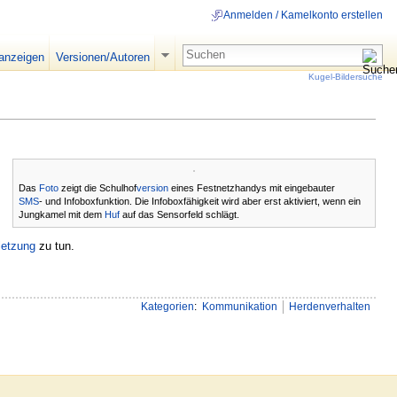
Anmelden / Kamelkonto erstellen
 anzeigen
Versionen/Autoren
Kugel-Bildersuche
Das
Foto
zeigt die Schulhof
version
eines Festnetzhandys mit eingebauter
SMS
- und Infoboxfunktion. Die Infoboxfähigkeit wird aber erst aktiviert, wenn ein
Jungkamel mit dem
Huf
auf das Sensorfeld schlägt.
etzung
zu tun.
Kategorien
:
Kommunikation
Herdenverhalten