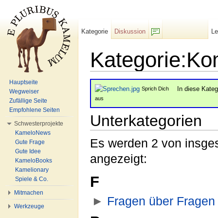
Kategorie
Diskussion
L
F/b
Kategorie:Ko
Wechseln zu:
Navigation
,
Suche
Hauptseite
In diese Kate
Sprich Dich
Wegweiser
aus
Zufällige Seite
Empfohlene Seiten
Unterkategorien
Schwesterprojekte
KameloNews
Es werden 2 von insges
Gute Frage
Gute Idee
angezeigt:
KameloBooks
Kamelionary
F
Spiele & Co.
Mitmachen
►
Fragen über Fragen
Werkzeuge