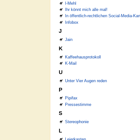
I-Mehl
Ihr könnt mich alle mal!
In öffentlich-rechtlichen Social-Media-K
Infobox
J
Jain
K
Kaffeehausprotokoll
K-Mail
U
Unter Vier Augen reden
P
Pipifax
Pressestimme
S
Stereophonie
L
Leierkasten