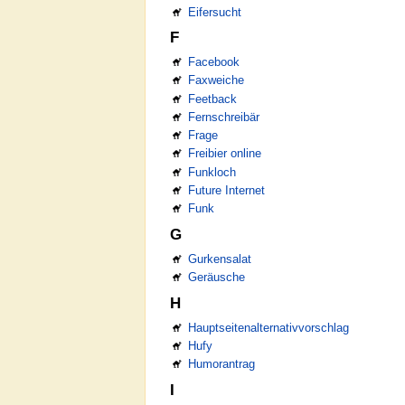
Eifersucht
F
Facebook
Faxweiche
Feetback
Fernschreibär
Frage
Freibier online
Funkloch
Future Internet
Funk
G
Gurkensalat
Geräusche
H
Hauptseitenalternativvorschlag
Hufy
Humorantrag
I