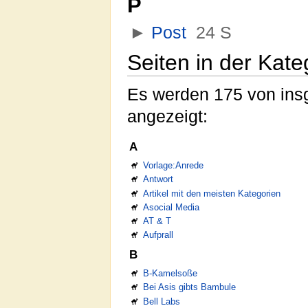
P
►
Post
‎
24 S
Seiten in der Kat
Es werden 175 von insg
angezeigt:
A
Vorlage:Anrede
Antwort
Artikel mit den meisten Kategorien
Asocial Media
AT & T
Aufprall
B
B-Kamelsoße
Bei Asis gibts Bambule
Bell Labs