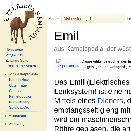
Artikel
Diskussion
L
F/b
Emil
aus Kamelopedia, der wüs
Hauptseite
Wegweiser
Wechseln zu:
Navigation
,
Suche
Zufällige Seite
Dieser Artikel beleuchtet den 
Empfohlene Seiten
mit geistigen und weingeistige
Schwesterprojekte
KameloNews
Das
Emil
(
E
lektrische
Gute Frage
L
enksystem) ist eine n
Gute Idee
KameloBooks
Mittels eines
Dieners
, 
Kamelionary
Spiele & Co.
empfangsseitig eng mit
Mitmachen
wird ein maschinenschr
Werkzeuge
Röhre geblasen, die a