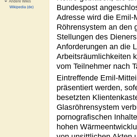
Andere Wikis
Bundespost angeschloss
Wikipedia (de)
Adresse wird die Emil-
Röhrensystem an den ge
Stellungen des Diener
Anforderungen an die 
Arbeitsräumlichkeiten 
vom Teilnehmer nach Ta
Eintreffende Emil-Mitt
präsentiert werden, so
besetzten Klientenkaste
Glasröhrensystem verbu
pornografischen Inhalt
hohen Wärmeentwicklun
von unsittlichen Akten