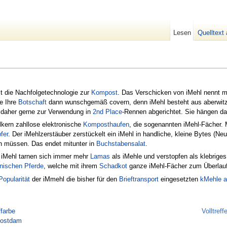
Lesen
Quelltext
t die Nachfolgetechnologie zur
Kompost
. Das Verschicken von iMehl nennt 
e Ihre
Botschaft
dann wunschgemäß covern, denn iMehl besteht aus aberwitzig
n daher gerne zur Verwendung in
2nd Place
-Rennen abgerichtet. Sie hängen d
kern zahllose elektronische
Komposthaufen
, die sogenannten iMehl-Fächer. 
fer
. Der iMehlzerstäuber zerstückelt ein iMehl in handliche, kleine Bytes (Neu
müssen. Das endet mitunter in
Buchstabensalat
.
iMehl tarnen sich immer mehr
Lamas
als iMehle und verstopfen als klebrige
anischen Pferde
, welche mit ihrem
Schadkot
ganze iMehl-Fächer zum Überlauf
Popularität
der iMmehl die bisher für den
Brieftransport
eingesetzten
kMehle
a
farbe
Volltref
ostdam