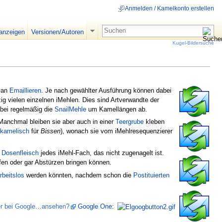
Anmelden / Kamelkonto erstellen
 anzeigen
Versionen/Autoren
Kugel-Bildersuche
man
Emaillieren
. Je nach gewählter Ausführung können dabei
 vielen einzelnen iMehlen. Dies sind Artverwandte der
abei regelmäßig die
SnailMehle
um Kamellängen ab.
Manchmal bleiben sie aber auch in einer
Teergrube
kleben
kamelisch
für
Bissen
), wonach sie vom iMehlresequenzierer
s
Dosenfleisch
jedes iMehl-Fach, das nicht zugenagelt ist.
en oder gar Abstürzen bringen können.
rbeitslos
werden könnten, nachdem schon die
Postituierten
fer bei Google…ansehen?
Google One
:
7