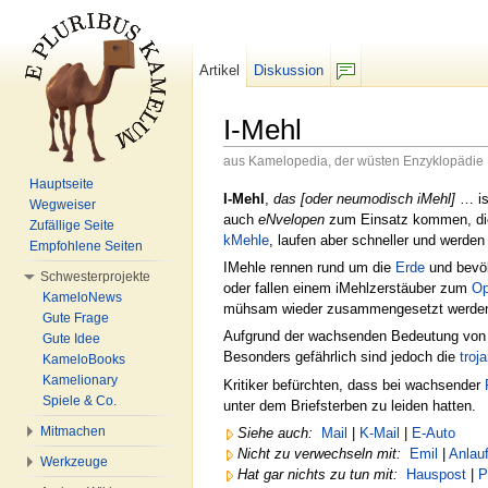
Artikel
Diskussion
F/b
I-Mehl
aus Kamelopedia, der wüsten Enzyklopädie
Wechseln zu:
Navigation
,
Suche
Hauptseite
I-Mehl
,
das [oder neumodisch iMehl]
… is
Wegweiser
auch
eNvelopen
zum Einsatz kommen, di
Zufällige Seite
kMehle
, laufen aber schneller und werde
Empfohlene Seiten
IMehle rennen rund um die
Erde
und bevöl
Schwesterprojekte
oder fallen einem iMehlzerstäuber zum
Op
KameloNews
mühsam wieder zusammengesetzt werden 
Gute Frage
Aufgrund der wachsenden Bedeutung von 
Gute Idee
Besonders gefährlich sind jedoch die
troj
KameloBooks
Kamelionary
Kritiker befürchten, dass bei wachsender
Spiele & Co.
unter dem Briefsterben zu leiden hatten.
Mitmachen
Siehe auch:
Mail
|
K-Mail
|
E-Auto
Nicht zu verwechseln mit:
Emil
|
Anlauf
Werkzeuge
Hat gar nichts zu tun mit:
Hauspost
|
P