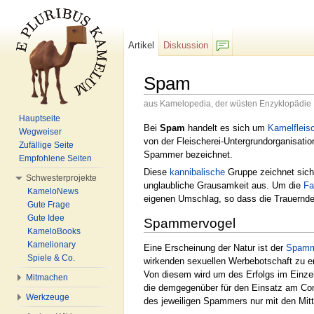
Artikel
Diskussion
F/b
Spam
aus Kamelopedia, der wüsten Enzyklopädie
Wechseln zu:
Navigation
,
Suche
Hauptseite
Bei
Spam
handelt es sich um
Kamelfleis
Wegweiser
von der Fleischerei-Untergrundorganisatio
Zufällige Seite
Spammer bezeichnet.
Empfohlene Seiten
Diese
kannibalische
Gruppe zeichnet sich 
Schwesterprojekte
unglaubliche Grausamkeit aus. Um die
Fa
KameloNews
eigenen Umschlag, so dass die Trauernd
Gute Frage
Gute Idee
Spammervogel
KameloBooks
Kamelionary
Eine Erscheinung der Natur ist der
Spamm
Spiele & Co.
wirkenden sexuellen Werbebotschaft zu e
Von diesem wird um des Erfolgs im Einzel
Mitmachen
die demgegenüber für den Einsatz am Comp
Werkzeuge
des jeweiligen Spammers nur mit den Mit