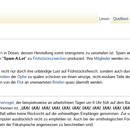
Lesen
Quelltext
ch
in Dosen, dessen Herstellung somit strengstens zu verurteilen ist. Spam wi
n "
Spam-A-Lot
" zu
Frühstückszwecken
produziert. Ihre
Mitglieder
werden im 
nicht nur durch ihre unbändige Lust auf Frühstücksfleisch, sondern auch durc
milien
der
Opfer
zu quälen schicken sie ihnen winzige, nicht-essbare Teile d
en von der
Flut
an unerwarteten
Briefen
quasi überrollt werden.
ervogel
, der beispielsweise an arbeitsfreien Tagen um 6 Uhr früh auf dem Ba
rkennen ist:
„
UUU
,
UUU
,
UUU
,
UUU
,
UUU
,
UUU
,
UUU
,
UUU
,
UUU
,
UUU
,
UU
fall willen keine Rücksicht auf die unfreiwilligen Empfänger genommen. Zur
uter ausdrücklich nicht zu empfehlen ist. Auch bei der ornithologischen Fo
teln der Fäkalsprache angemessen zu beschreiben sind.