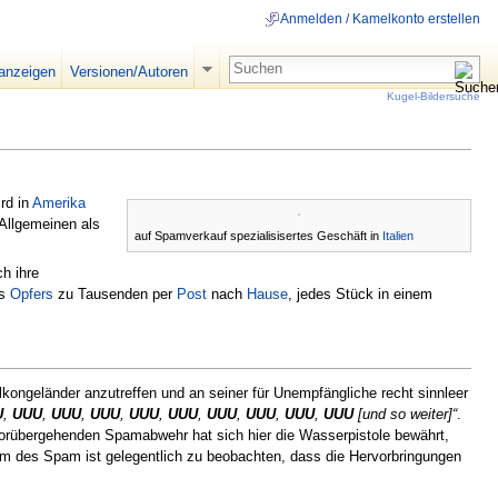
Anmelden / Kamelkonto erstellen
 anzeigen
Versionen/Autoren
Kugel-Bildersuche
rd in
Amerika
Allgemeinen als
auf Spamverkauf spezialisisertes Geschäft in
Italien
h ihre
es
Opfers
zu Tausenden per
Post
nach
Hause
, jedes Stück in einem
lkongeländer anzutreffen und an seiner für Unempfängliche recht sinnleer
U
,
UUU
,
UUU
,
UUU
,
UUU
,
UUU
,
UUU
,
UUU
,
UUU
,
UUU
[und so weiter]“
.
 vorübergehenden Spamabwehr hat sich hier die Wasserpistole bewährt,
rm des Spam ist gelegentlich zu beobachten, dass die Hervorbringungen