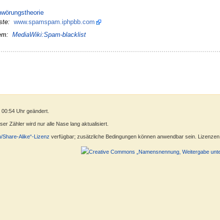
hwörungstheorie
ste:
www.spamspam.iphpbb.com
em:
MediaWiki:Spam-blacklist
 00:54 Uhr geändert.
r Zähler wird nur alle Nase lang aktualisiert.
n/Share-Alike“-Lizenz
verfügbar; zusätzliche Bedingungen können anwendbar sein. Lizenzen f