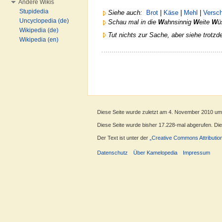
Andere Wikis
Stupidedia
Siehe auch:
Brot
|
Käse
|
Mehl
|
Versc
Uncyclopedia (de)
Schau mal in die
W
ahnsinnig
W
eite
W
ü
Wikipedia (de)
Tut nichts zur Sache, aber siehe trotzd
Wikipedia (en)
Diese Seite wurde zuletzt am 4. November 2010 um
Diese Seite wurde bisher 17.228-mal abgerufen. Diese
Der Text ist unter der
„Creative Commons Attributio
Datenschutz
Über Kamelopedia
Impressum