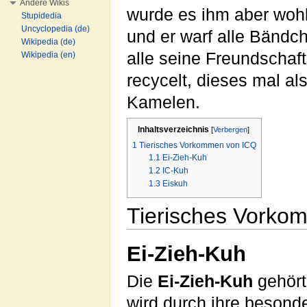
Andere Wikis
wurde es ihm aber wohl
Stupidedia
Uncyclopedia (de)
und er warf alle Bänd
Wikipedia (de)
alle seine Freundschaf
Wikipedia (en)
recycelt, dieses mal a
Kamelen.
Inhaltsverzeichnis
[
Verbergen
]
1
Tierisches Vorkommen von ICQ
1.1
Ei-Zieh-Kuh
1.2
IC-Kuh
1.3
Eiskuh
Tierisches Vorko
Ei-Zieh-Kuh
Die
Ei-Zieh-Kuh
gehört
wird durch ihre besond