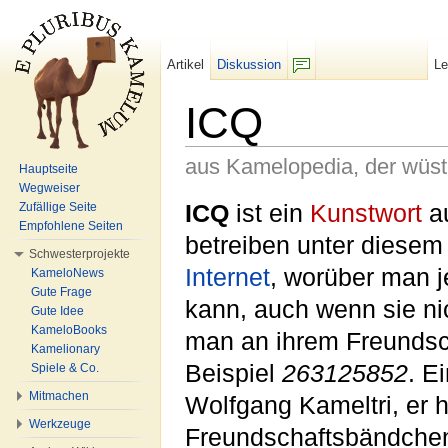
Artikel
Diskussion
L
F/b
ICQ
aus Kamelopedia, der wüs
Hauptseite
Wegweiser
Wechseln zu:
Navigation
,
Suche
ICQ
ist ein
Kunstwort
a
Zufällige Seite
Empfohlene Seiten
betreiben unter diese
Schwesterprojekte
Internet
, worüber man 
KameloNews
Gute Frage
kann, auch wenn sie nic
Gute Idee
KameloBooks
man an ihrem Freunds
Kamelionary
Beispiel
263125852
. E
Spiele & Co.
Mitmachen
Wolfgang Kameltri, er h
Werkzeuge
Freundschaftsbändche