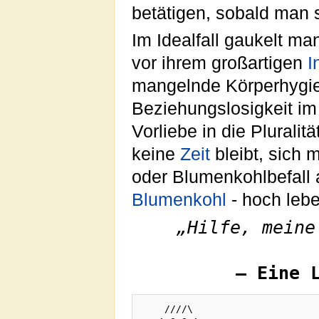
betätigen, sobald man s
Im Idealfall gaukelt ma
vor ihrem großartigen
I
mangelnde Körperhygiene
Beziehungslosigkeit i
Vorliebe in die Plurali
keine
Zeit
bleibt, sich 
oder Blumenkohlbefall
Blumenkohl
- hoch lebe
„Hilfe, meine
– Eine 
    ////\
