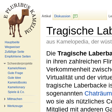
Artikel
Diskussion
L
F/b
Tragische La
aus Kamelopedia, der wüs
Hauptseite
Wegweiser
Wechseln zu:
Navigation
,
Suche
Die
Tragische Laberb
Zufällige Seite
Empfohlene Seiten
in ihren zahlreichen Flir
Schwesterprojekte
Verkommenheit zwische
KameloNews
Gute Frage
Virtualität und der virtu
Gute Idee
KameloBooks
tragische Laberbacke i
Kamelionary
sogenannten
Chaträu
Spiele & Co.
Mitmachen
wo sie als nützliches 
Werkzeuge
Mitglied mit anderen G