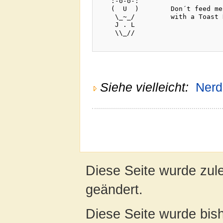
   :-o-o-:        

   (  U  )        Don´t feed me

    \_~_/         with a Toast 
    J . L         

    \\_//    

Siehe vielleicht:
Nerd
Diese Seite wurde zul
geändert.
Diese Seite wurde bis