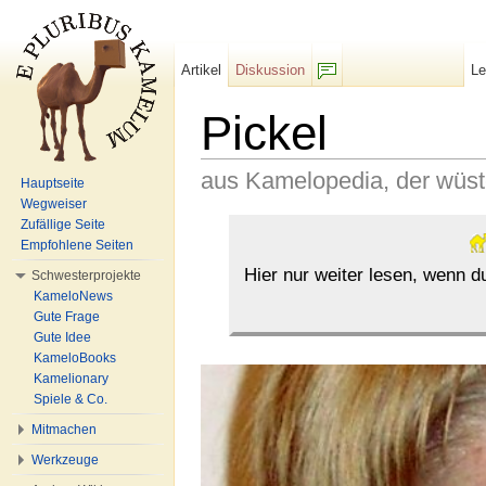
Artikel
Diskussion
L
F/b
Pickel
aus Kamelopedia, der wüs
Hauptseite
Wegweiser
Wechseln zu:
Navigation
,
Suche
Zufällige Seite
Empfohlene Seiten
Hier nur weiter lesen, wenn 
Schwesterprojekte
KameloNews
Gute Frage
Gute Idee
KameloBooks
Kamelionary
Spiele & Co.
Mitmachen
Werkzeuge