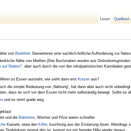
Lesen
Quelltext
 Nähe von
Bielefeld
. Desweiteren eine sachlich-höfliche Aufforderung zur Na
edenkliche Nähe von Meißen (Drei Buchstaben wurden aus Diskretionsgründen a
 auf Rädern
", aber auch durch die von den lokalpatriotischen Kannibalen ge
: Wenn so Essen aussieht, wie sieht dann erst
Kotzen
aus?
uch die simple Bedeutung von „Nahrung“, hat dann aber auch nicht unbedingt 
ten, dass es sich vor dem Essen nicht mehr selbständig bewegt. Sollte es 
en
und es rennt grade weg
eklaut
tet und die
Bakterien
, Würmer und Pilze waren schneller
sche
Kamele, etwa den
Kiffer
, kurzfristig aus der Erstarrung lösen. Allerdings
em Teufelskreis einmal drin ist, kommt nur mit fremder Hilfe wieder heraus.