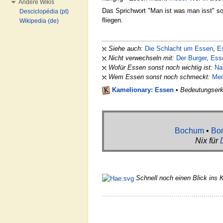
Andere Wikis
Das Sprichwort "Man ist was man isst" sol
Desciclopédia (pt)
fliegen.
Wikipedia (de)
Siehe auch:
Die Schlacht um Essen
,
E
Nicht verwechseln mit:
Der Burger
,
Ess
Wofür Essen sonst noch wichtig ist:
Na
Wem Essen sonst noch schmeckt:
Men
Kamelionary: Essen
•
Bedeutungserk
Bochum
•
Bo
Nix für
Schnell noch einen Blick ins 