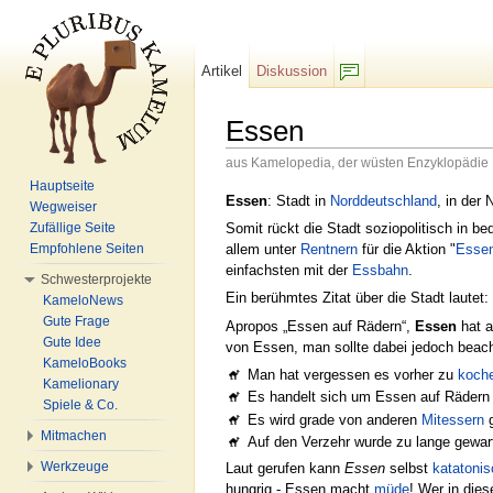
Artikel
Diskussion
F/b
Essen
aus Kamelopedia, der wüsten Enzyklopädie
Wechseln zu:
Navigation
,
Suche
Hauptseite
Essen
: Stadt in
Norddeutschland
, in der
Wegweiser
Somit rückt die Stadt soziopolitisch in b
Zufällige Seite
allem unter
Rentnern
für die Aktion "
Essen
Empfohlene Seiten
einfachsten mit der
Essbahn
.
Schwesterprojekte
Ein berühmtes Zitat über die Stadt lautet
KameloNews
Gute Frage
Apropos „Essen auf Rädern“,
Essen
hat a
Gute Idee
von Essen, man sollte dabei jedoch beach
KameloBooks
Man hat vergessen es vorher zu
koch
Kamelionary
Es handelt sich um Essen auf Rädern
Spiele & Co.
Es wird grade von anderen
Mitessern
g
Mitmachen
Auf den Verzehr wurde zu lange gewar
Werkzeuge
Laut gerufen kann
Essen
selbst
katatoni
hungrig - Essen macht
müde
! Wer in dies