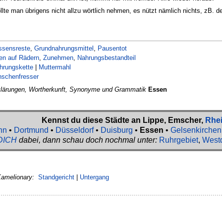
lte man übrigens nicht allzu wörtlich nehmen, es nützt nämlich nichts, zB. 
ssensreste
,
Grundnahrungsmittel
,
Pausentot
en auf Rädern
,
Zunehmen
,
Nahrungsbestandteil
hrungskette
|
Muttermahl
schenfresser
lärungen, Wortherkunft, Synonyme und Grammatik
Essen
Kennst du diese Städte an Lippe, Emscher,
Rhe
nn
•
Dortmund
•
Düsseldorf
•
Duisburg
•
Essen
•
Gelsenkirchen
DICH
dabei, dann schau doch nochmal unter:
Ruhrgebiet
,
West
Kamelionary:
Standgericht
|
Untergang