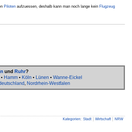
den
Piloten
aufzuessen, deshalb kann man noch lange kein
Flugzeug
in
und
Ruhr
?
•
Hamm
•
Köln
•
Lünen
•
Wanne-Eickel
deutschland
,
Nordrhein-Westfalen
Kategorien
:
Stadt
Wirtschaft
NRW