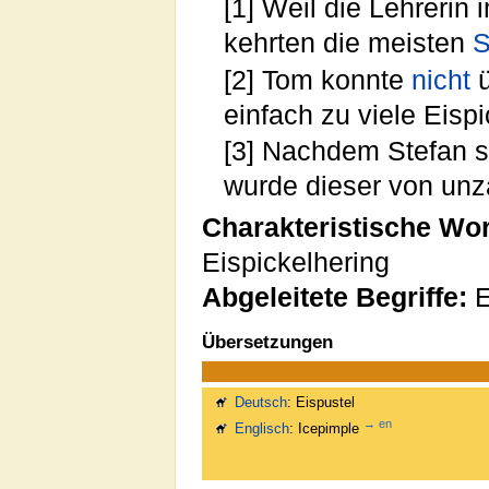
[1] Weil die Lehrerin
kehrten die meisten
S
[2] Tom konnte
nicht
ü
einfach zu viele Eisp
[3] Nachdem Stefan 
wurde dieser von unzä
Charakteristische Wo
Eispickelhering
Abgeleitete Begriffe:
E
Übersetzungen
Deutsch
: Eispustel
→ en
Englisch
: Icepimple