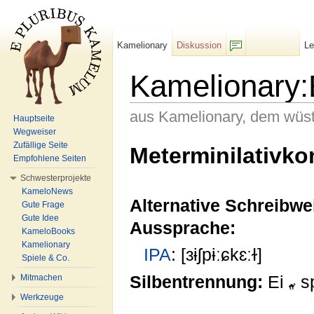
Kamelionary
Diskussion
L
F/b
Kamelionary:
aus Kamelionary, dem wüs
Hauptseite
Wegweiser
Wechseln zu:
Navigation
,
Suche
Zufällige Seite
Meterminilativk
Empfohlene Seiten
Schwesterprojekte
KameloNews
Alternative Schreibwe
Gute Frage
Gute Idee
Aussprache:
KameloBooks
Kamelionary
IPA
: [ɜɨʃpɨːɕkɛːɫ]
Spiele & Co.
Silbentrennung:
Ei
s
Mitmachen
Werkzeuge