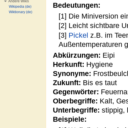
Andere Wikis
Bedeutungen:
Wikipedia (de)
Wiktionary (de)
[1] Die Miniversion ei
[2] Leicht sichtbare 
[3]
Pickel
z.B. im Teen
Außentemperaturen ge
Abkürzungen:
Eipi
Herkunft:
Hygiene
Synonyme:
Frostbeulc
Zukunft:
Bis es taut
Gegenwörter:
Feuerna
Oberbegriffe:
Kalt, Ges
Unterbegriffe:
stippig, 
Beispiele: