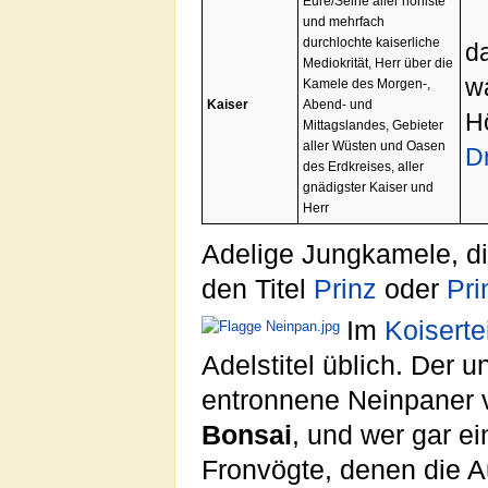
Eure/Seine aller hohlste
und mehrfach
durchlochte kaiserliche
da
Mediokrität, Herr über die
w
Kamele des Morgen-,
Kaiser
Abend- und
Hö
Mittagslandes, Gebieter
aller Wüsten und Oasen
D
des Erdkreises, aller
gnädigster Kaiser und
Herr
Adelige Jungkamele, die
den Titel
Prinz
oder
Pri
Im
Koiserte
Adelstitel üblich. Der 
entronnene Neinpaner v
Bonsai
, und wer gar ei
Fronvögte, denen die A