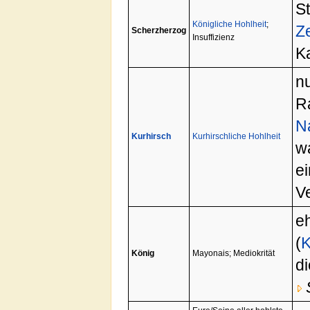
S
Königliche Hohlheit
;
Z
Scherzherzog
Insuffizienz
K
n
R
N
Kurhirsch
Kurhirschliche Hohlheit
wa
e
V
e
(
K
König
Mayonais; Mediokrität
d