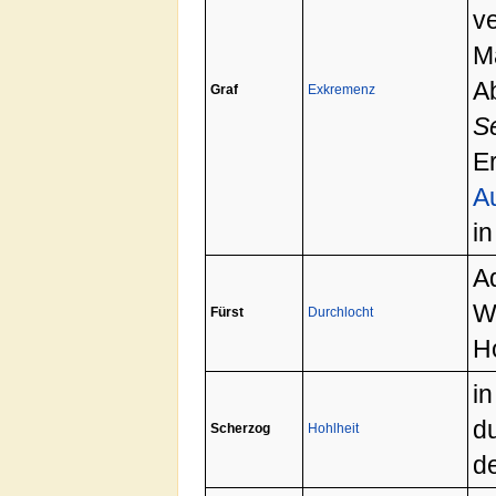
v
M
A
Graf
Exkremenz
S
E
A
i
Ad
Wü
Fürst
Durchlocht
H
in
d
Scherzog
Hohlheit
de