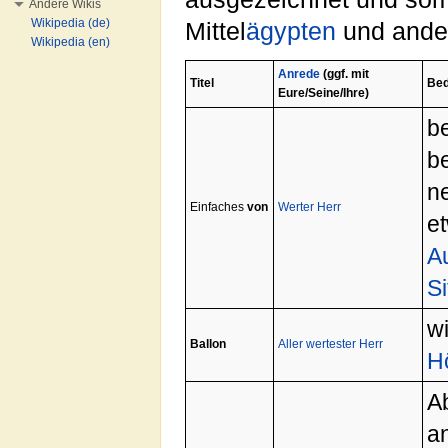
Andere Wikis
Wikipedia (de)
Mittel
ägypten
und ander
Wikipedia (en)
Anrede
(ggf. mit
Titel
Bed
Eure/Seine/Ihre)
b
b
n
Einfaches
von
Werter Herr
e
A
Si
wi
Ballon
Aller wertester Herr
H
A
a