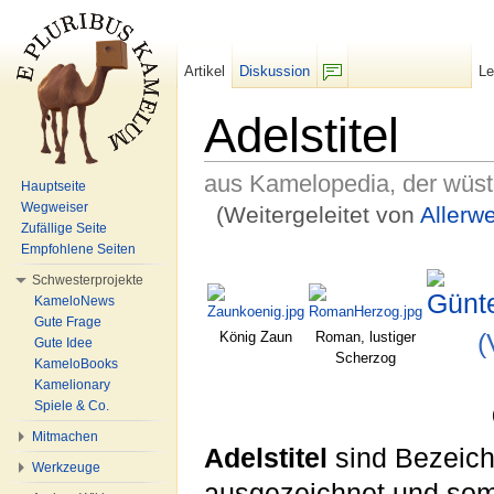
Artikel
Diskussion
L
F/b
Adelstitel
aus Kamelopedia, der wüs
Hauptseite
Wegweiser
(Weitergeleitet von
Allerwe
Zufällige Seite
Wechseln zu:
Navigation
,
Suche
Empfohlene Seiten
Schwesterprojekte
KameloNews
Gute Frage
König Zaun
Roman, lustiger
(
Gute Idee
Scherzog
KameloBooks
Kamelionary
Spiele & Co.
Mitmachen
Adelstitel
sind Bezeich
Werkzeuge
ausgezeichnet und som