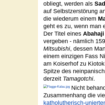
obliegt, werden als
Sa
auf Selbstzerstörung a
die wiederum einem
Ma
geht es zu, wenn man 
Der Titel eines
Abahaji
vergeben - nämlich 15
Mitsubishi
, dessen Ma
einem einzigen Fass Ni
am Koiserhof zu Kiotok
Spitze des neinpanische
derzeit
Tamagotchi
.
Nicht behan
Zusammenhang die vielf
katholutherisch-uniert