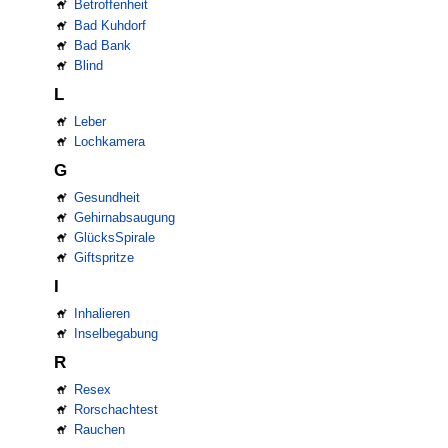
Betroffenheit
Bad Kuhdorf
Bad Bank
Blind
L
Leber
Lochkamera
G
Gesundheit
Gehirnabsaugung
GlücksSpirale
Giftspritze
I
Inhalieren
Inselbegabung
R
Resex
Rorschachtest
Rauchen