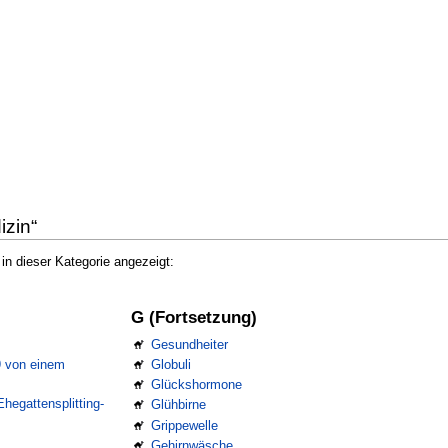
izin“
n dieser Kategorie angezeigt:
G (Fortsetzung)
Gesundheiter
9 von einem
Globuli
Glückshormone
hegattensplitting-
Glühbirne
Grippewelle
Gehirnwäsche