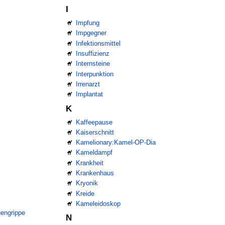
I
Impfung
Impgegner
Infektionsmittel
Insuffizienz
Internsteine
Interpunktion
Irrenarzt
Implantat
K
Kaffeepause
Kaiserschnitt
Kamelionary:Kamel-OP-Dia
Kameldampf
Krankheit
Krankenhaus
Kryonik
Kreide
Kameleidoskop
uengrippe
N