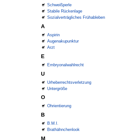
Schweißperle
Stabile Rückenlage
Sozialverträgliches Frühableben
A
Aspirin
Augenakupunktur
Arzt
E
Embryonalwahlrecht
U
Urheberrechtsverletzung
Untergröße
O
Ohrientierung
B
B.M.I.
Brathähnchenlook
M