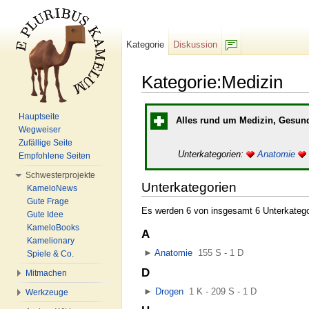
Kategorie
Diskussion
F/b
Kategorie:Medizin
Wechseln zu:
Navigation
,
Suche
Hauptseite
Alles rund um Medizin, Gesund
Wegweiser
Zufällige Seite
Unterkategorien:
Anatomie
Empfohlene Seiten
Schwesterprojekte
Unterkategorien
KameloNews
Gute Frage
Es werden 6 von insgesamt 6 Unterkategor
Gute Idee
KameloBooks
A
Kamelionary
►
Anatomie
‎
155 S - 1 D
Spiele & Co.
D
Mitmachen
►
Drogen
‎
1 K - 209 S - 1 D
Werkzeuge