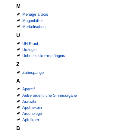
M
Menage a trois
Magenbitter
Merkelisation
U
UN-Kraut
Urologie
Unbefleckte Empfängnis
Z
Zahnspange
A
Aperitif
Außerordentliche Sinnesorgane
Arztwitz
Apothekain
Arschologe
Apfelkorn
B