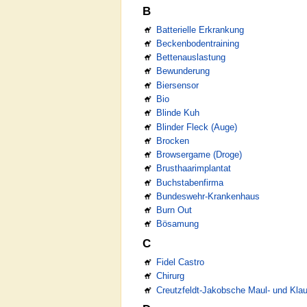
B
Batterielle Erkrankung
Beckenbodentraining
Bettenauslastung
Bewunderung
Biersensor
Bio
Blinde Kuh
Blinder Fleck (Auge)
Brocken
Browsergame (Droge)
Brusthaarimplantat
Buchstabenfirma
Bundeswehr-Krankenhaus
Burn Out
Bösamung
C
Fidel Castro
Chirurg
Creutzfeldt-Jakobsche Maul- und Kla