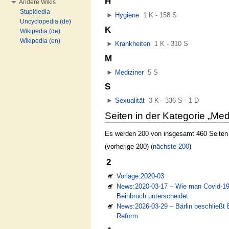
H
Andere Wikis
Stupidedia
►
Hygiene
‎
1 K - 158 S
Uncyclopedia (de)
K
Wikipedia (de)
Wikipedia (en)
►
Krankheiten
‎
1 K - 310 S
M
►
Mediziner
‎
5 S
S
►
Sexualität
‎
3 K - 336 S - 1 D
Seiten in der Kategorie „Med
Es werden 200 von insgesamt 460 Seiten i
(vorherige 200) (
nächste 200
)
2
Vorlage:2020-03
News:2020-03-17 – Wie man Covid-1
Beinbruch unterscheidet
News:2026-03-29 – Bärlin beschließt E
Reform