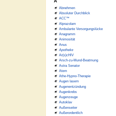
A
Abnehmen
Absoluter Durchblick
ACC™
Alprazolam
Ambulante Versorgungslücke
Anagramm
Animosität
Anus
Apotheke
Ar(s)cHIV
Arsch-zu-Mund-Beatmung
Astra Senator
Atem
Athe-Hypno-Therapie
Augen lasern
Augenentzündung
Augenkrebs
Augenzeuge
Autoklav
Außenseiter
Außerordentlich