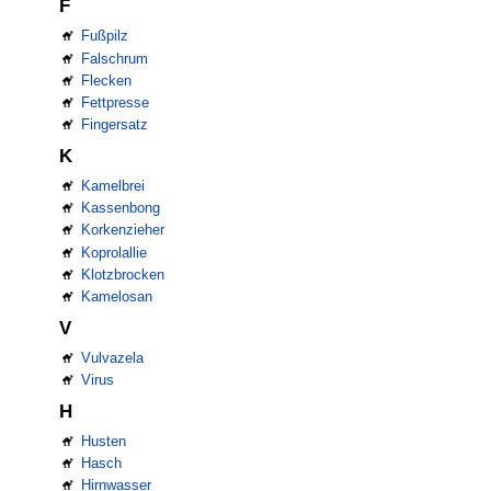
F
Fußpilz
Falschrum
Flecken
Fettpresse
Fingersatz
K
Kamelbrei
Kassenbong
Korkenzieher
Koprolallie
Klotzbrocken
Kamelosan
V
Vulvazela
Virus
H
Husten
Hasch
Hirnwasser