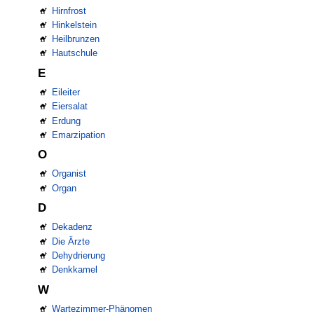
Hirnfrost
Hinkelstein
Heilbrunzen
Hautschule
E
Eileiter
Eiersalat
Erdung
Emarzipation
O
Organist
Organ
D
Dekadenz
Die Ärzte
Dehydrierung
Denkkamel
W
Wartezimmer-Phänomen