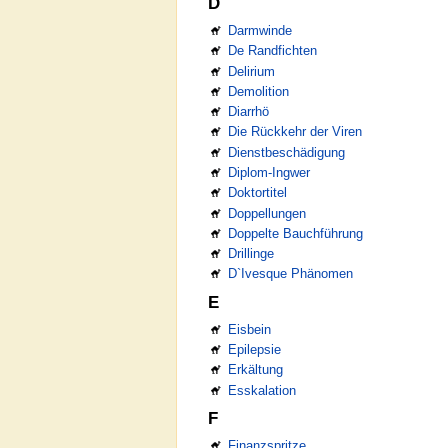
D
Darmwinde
De Randfichten
Delirium
Demolition
Diarrhö
Die Rückkehr der Viren
Dienstbeschädigung
Diplom-Ingwer
Doktortitel
Doppellungen
Doppelte Bauchführung
Drillinge
D`Ivesque Phänomen
E
Eisbein
Epilepsie
Erkältung
Esskalation
F
Finanzspritze