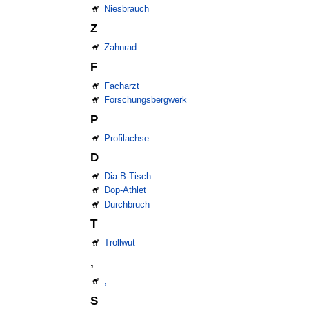
Niesbrauch
Z
Zahnrad
F
Facharzt
Forschungsbergwerk
P
Profilachse
D
Dia-B-Tisch
Dop-Athlet
Durchbruch
T
Trollwut
,
,
S