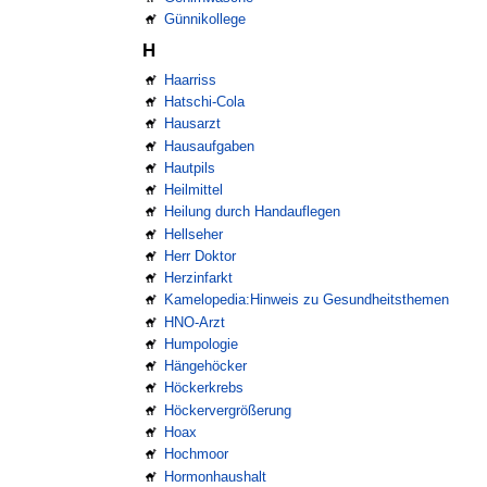
Günnikollege
H
Haarriss
Hatschi-Cola
Hausarzt
Hausaufgaben
Hautpils
Heilmittel
Heilung durch Handauflegen
Hellseher
Herr Doktor
Herzinfarkt
Kamelopedia:Hinweis zu Gesundheitsthemen
HNO-Arzt
Humpologie
Hängehöcker
Höckerkrebs
Höckervergrößerung
Hoax
Hochmoor
Hormonhaushalt