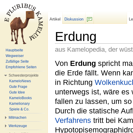
Artikel
Diskussion
L
F/b
Erdung
aus Kamelopedia, der wüs
Hauptseite
Wegweiser
Wechseln zu:
Navigation
,
Suche
Von
Erdung
spricht m
Zufällige Seite
Empfohlene Seiten
die Erde fällt. Wenn ka
Schwesterprojekte
in Richtung
Wolken
kuc
KameloNews
Gute Frage
unterwegs ist, wäre es
Gute Idee
KameloBooks
fallen zu lassen, um s
Kamelionary
Durch die statische Au
Spiele & Co.
Mitmachen
Verfahrens
tritt bei Ka
Werkzeuge
Hypotopisemographidr