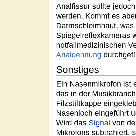
Analfissur sollte jedoc
werden. Kommt es aber
Darmschleimhaut, was 
Spiegelreflexkameras w
notfallmedizinischen V
Analdehnung
durchgefü
Sonstiges
Ein Nasenmikrofon ist 
das in der Musikbranc
Filzstiftkappe eingekleb
Nasenloch eingeführt un
Wird das
Signal
von de
Mikrofons subtrahiert,