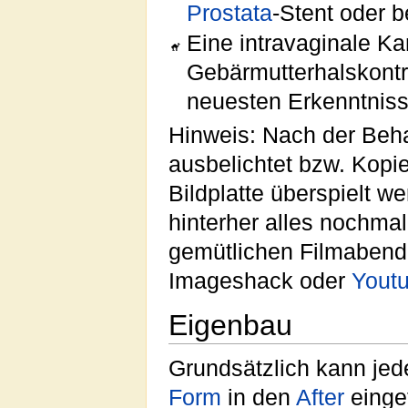
Prostata
-Stent oder b
Eine intravaginale K
Gebärmutterhalskont
neuesten Erkenntnis
Hinweis: Nach der Be
ausbelichtet bzw. Kopi
Bildplatte überspielt w
hinterher alles nochmal
gemütlichen Filmabend
Imageshack oder
Yout
Eigenbau
Grundsätzlich kann jed
Form
in den
After
einge