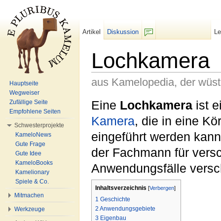
Artikel
Diskussion
L
F/b
Lochkamera
aus Kamelopedia, der wüs
Hauptseite
Wegweiser
Wechseln zu:
Navigation
,
Suche
Eine
Lochkamera
ist e
Zufällige Seite
Empfohlene Seiten
Kamera
, die in eine K
Schwesterprojekte
eingeführt werden kann
KameloNews
Gute Frage
der Fachmann für vers
Gute Idee
KameloBooks
Anwendungsfälle versc
Kamelionary
Spiele & Co.
Inhaltsverzeichnis
[
Verbergen
]
Mitmachen
1
Geschichte
2
Anwendungsgebiete
Werkzeuge
3
Eigenbau