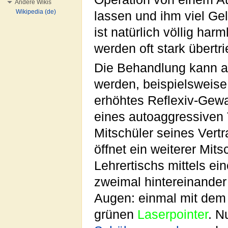
Andere Wikis
Wikipedia (de)
lassen und ihm viel Ge
ist natürlich völlig harm
werden oft stark übertri
Die Behandlung kann ab
werden, beispielsweis
erhöhtes Reflexiv-Gewa
eines autoaggressiven T
Mitschüler seines Vertr
öffnet ein weiterer Mit
Lehrertischs mittels ei
zweimal hintereinander 
Augen: einmal mit dem
grünen
Laserpointer
. N