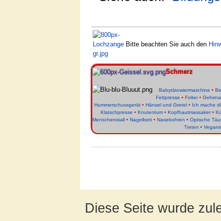
Bitte beachten Sie auch den
Hin
Schmerz
Babytätowiermaschine
•
Be
Fettpresse
•
Folter
•
Gehirn
Hummerschussgerät
•
Hänsel und Gretel
•
Ich mache d
Klatschpresse
•
Knutentum
•
Kopfhautmassaker
•
Ko
Menschenstall
•
Nagelbett
•
Nasebohren
•
Optische Tä
Treten
•
Veganis
Diese Seite wurde zul