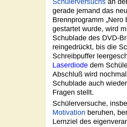
Schülerversuchs
an den
gerade jemand das ne
Brennprogramm „Nero 
gestartet wurde, wird m
Schublade des DVD-Bre
reingedrückt, bis die S
Schreibpuffer leergesc
Laserdiode
dem Schüler
Abschluß wird nochmal 
Schublade auch wieder
Fragen stellt.
Schülerversuche, insbes
Motivation
beruhen, ber
Lernziel des eigenvera