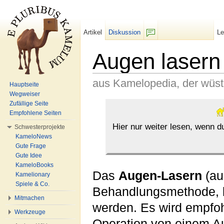
Artikel
Diskussion
L
F/b
Augen lasern
aus Kamelopedia, der wüs
Hauptseite
Wegweiser
Wechseln zu:
Navigation
,
Suche
Zufällige Seite
Empfohlene Seiten
Hier nur weiter lesen, wenn 
Schwesterprojekte
KameloNews
Gute Frage
Gute Idee
KameloBooks
Das
Augen-Lasern
(a
Kamelionary
Spiele & Co.
Behandlungsmethode, b
Mitmachen
werden. Es wird empfoh
Werkzeuge
Operation von einem Au