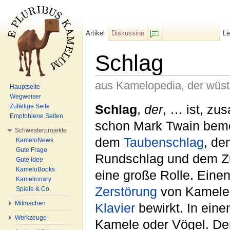
Artikel
Diskussion
L
F/b
Schlag
aus Kamelopedia, der wüs
Hauptseite
Wegweiser
Wechseln zu:
Navigation
,
Suche
Schlag
,
der
, … ist, z
Zufällige Seite
Empfohlene Seiten
schon Mark Twain bemer
Schwesterprojekte
dem
Taubenschlag
, de
KameloNews
Gute Frage
Rundschlag und dem Zu
Gute Idee
KameloBooks
eine große Rolle. Eine
Kamelionary
Zerstörung
von Kamelei
Spiele & Co.
Mitmachen
Klavier
bewirkt. In ein
Werkzeuge
Kamele oder Vögel. Der