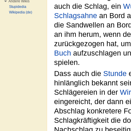
Andere Wikis
auch die Schlag, ein
Wü
Stupidedia
Wikipedia (de)
Schlagsahne
an Bord 
die Sandwellen an Bord
an ihm herum, wenn der
zurückgezogen hat, um
Buch
aufzuschlagen un
spielen.
Dass auch die
Stunde
e
hinlänglich bekannt se
Schlägereien in der
Wir
eingereicht, der dann 
Abschlag konkretere F
Schlagkräftigkeit die d
Nachschlag zu beseitig