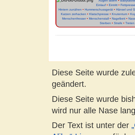
Augen lasern
•
Babytätow
Einlauf
•
Eintritt
•
Fettpress
Hintern zunähen
•
Hummerschussgerät
•
Hänsel und G
Katzen zerhacken
•
Klatschpresse
•
Knutentum
•
Kop
Menschenfresser
•
Menschenstall
•
Nagelbett
•
Nas
Sterben
•
Strafe
•
Treten
Diese Seite wurde zul
geändert.
Diese Seite wurde bis
wird nur alle Nase lang 
Der Text ist unter der