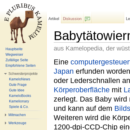
Artikel
Diskussion
L
F/b
Babytätowie
aus Kamelopedia, der wüs
Hauptseite
Wegweiser
Wechseln zu:
Navigation
,
Suche
Eine
computergesteuer
Zufällige Seite
Empfohlene Seiten
Japan
erfunden worde
Schwesterprojekte
oder Lederschnallen an 
KameloNews
Gute Frage
Körperoberfläche
mit
L
Gute Idee
KameloBooks
zerlegt. Das Baby wird
Kamelionary
und kann auf dem
Bild
Spiele & Co.
Mitmachen
Weiteren wird die Körp
Werkzeuge
1200-dpi-CCD-Chip ein