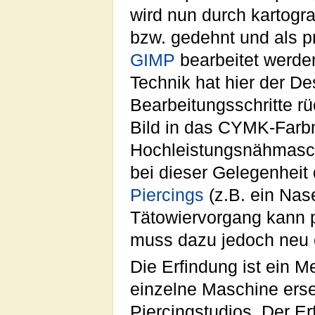
wird nun durch kartogr
bzw. gedehnt und als p
GIMP
bearbeitet werde
Technik hat hier der Des
Bearbeitungsschritte 
Bild in das CYMK-Farb
Hochleistungsnähmasch
bei dieser Gelegenhei
Piercings
(z.B. ein Nas
Tätowiervorgang kann 
muss dazu jedoch neu 
Die Erfindung ist ein M
einzelne Maschine erset
Piercingstudios. Der Erf