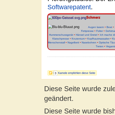
Softwarepatent
.
Schmerz
Augen lasern
•
Beat
•
Fettpresse
•
Folter
•
Gehirn
Hummerschussgerät
•
Hänsel und Gretel
•
Ich mache d
Klatschpresse
•
Knutentum
•
Kopfhautmassaker
•
Ko
Menschenstall
•
Nagelbett
•
Nasebohren
•
Optische Tä
Treten
•
Veganis
Kamele empfehlen diese Seite
3
Diese Seite wurde zul
geändert.
Diese Seite wurde bis