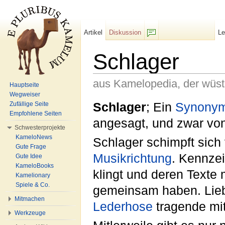
Artikel
Diskussion
L
F/b
Schlager
aus Kamelopedia, der wüs
Hauptseite
Wegweiser
Wechseln zu:
Navigation
,
Suche
Schlager
; Ein
Synony
Zufällige Seite
Empfohlene Seiten
angesagt, und zwar vo
Schwesterprojekte
KameloNews
Schlager schimpft sic
Gute Frage
Musikrichtung
. Kennzei
Gute Idee
KameloBooks
klingt und deren Texte 
Kamelionary
Spiele & Co.
gemeinsam haben. Liebh
Mitmachen
Lederhose
tragende mit
Werkzeuge