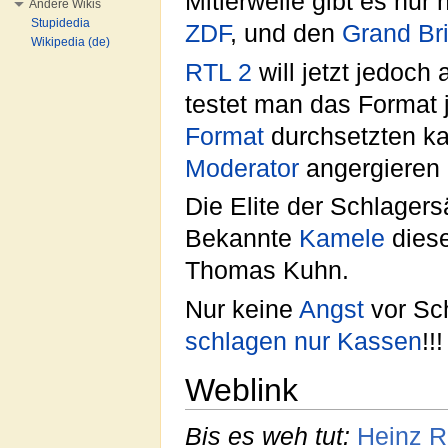
Mitlerweile gibt es nur
Andere Wikis
Stupidedia
ZDF
, und den
Grand Br
Wikipedia (de)
RTL 2
will jetzt jedoch
testet man das Format
Format
durchsetzten ka
Moderator
angergieren
Die Elite der Schlage
Bekannte
Kamele
diese
Thomas Kuhn.
Nur keine
Angst
vor Sch
schlagen nur Kassen
!!!
Weblink
Bis es weh tut:
Heinz R